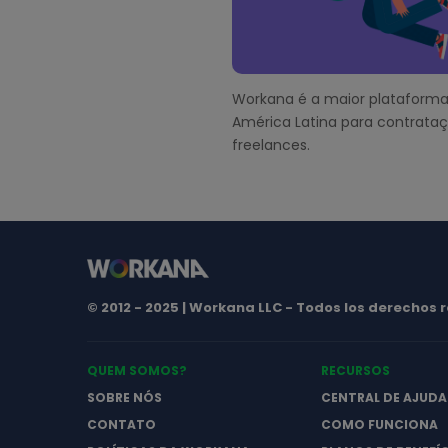
e
r
Workana é a maior plataforma
América Latina para contrata
freelances.
© 2012 - 2025 | Workana LLC - Todos los derechos
QUEM SOMOS?
RECURSOS
SOBRE NÓS
CENTRAL DE AJUDA
CONTATO
COMO FUNCIONA