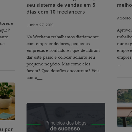
seu sistema de vendas em 5
melho
dias com 10 freelancers
Agosto 
tores e
Junho 27, 2019
aque?
Aprovei
uanto
Na Workana trabalhamos diariamente
trabalh
que
com empreendedores, pequenas
nunca g
empresas e sonhadores que decidiram
empree
dar este passo e colocar adiante seu
empresa
pequeno negócio. Mas como eles
…
fazem? Que desafios encontram? Veja
como
…
ou por