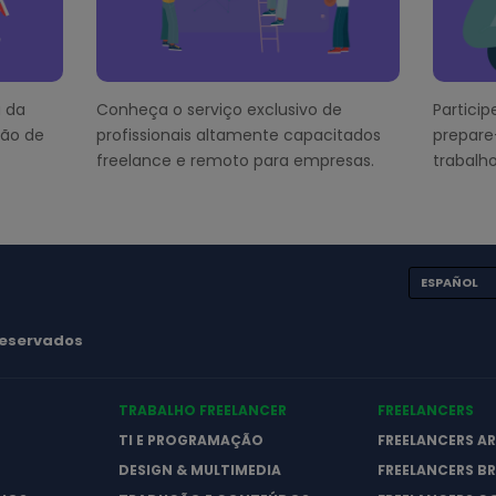
 da
Conheça o serviço exclusivo de
Partici
ção de
profissionais altamente capacitados
prepare
freelance e remoto para empresas.
trabalho
ESPAÑOL
 reservados
TRABALHO FREELANCER
FREELANCERS
TI E PROGRAMAÇÃO
FREELANCERS A
DESIGN & MULTIMEDIA
FREELANCERS BR