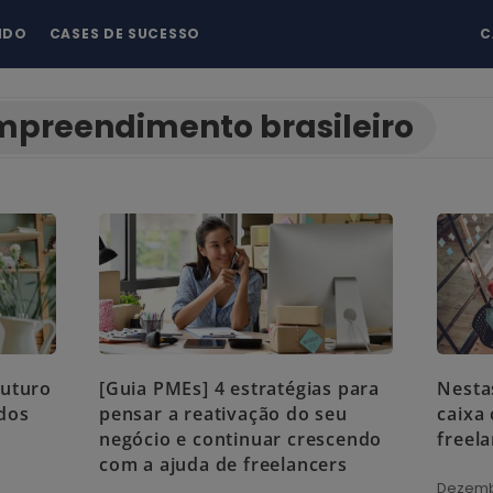
NDO
CASES DE SUCESSO
C
mpreendimento brasileiro
futuro
[Guia PMEs] 4 estratégias para
Nesta
dos
pensar a reativação do seu
caixa
negócio e continuar crescendo
freel
com a ajuda de freelancers
Dezembr