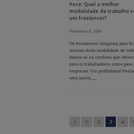
hora: Qual a melhor
modalidade de trabalho 
um freelancer?
Fevereiro 5, 2019
Os freelancers chegaram para fic
sucesso desta modalidade de trab
baseia-se no conforto que oferec
para os trabalhadores como para 
empresas. Um profissional freela
uma janela
…
P
1
2
3
4
a