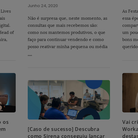
Junho 24, 2020
 Lives
As Fest
ais
Não é surpresa que, neste momento, as
essa ép
gital.
consultas que mais recebemos são:
compart
Head of
como nos mantemos produtivos, o que
um pouc
ira,
faço para continuar vendendo e como
bons m
posso reativar minha pequena ou média
querido
…
o os
Vai cr
em
[Caso de sucesso] Descubra
Worka
como Sirena conseguiu lançar
desta