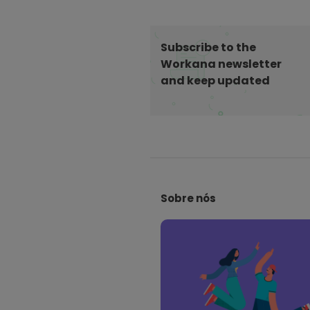
g
i
n
Subscribe to the
a
Workana newsletter
ç
and keep updated
ã
o
d
e
S
p
i
o
Sobre nós
t
s
e
t
F
s
o
o
t