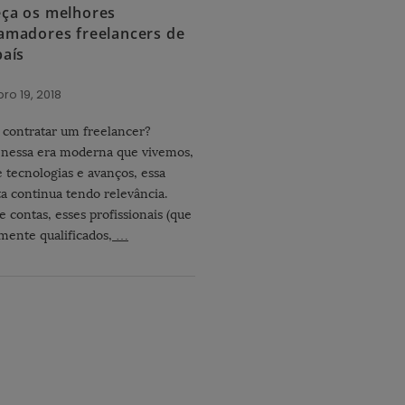
ça os melhores
amadores freelancers de
país
o 19, 2018
 contratar um freelancer?
nessa era moderna que vivemos,
e tecnologias e avanços, essa
a continua tendo relevância.
e contas, esses profissionais (que
amente qualificados,
…