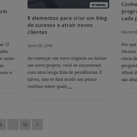
Conhe
com
progr
8 elementos para criar um blog
cada 
de sucesso e atrair novos
clientes
Dezembr
ar. O
Por que
Abril 20, 2018
alho
Mesmo 
Ao começar um novo negócio ou iniciar
e tanto
cheia d
um novo projeto, você se encontrará
as
pergunt
com uma longa lista de pendências. E
ncer é
Afinal d
talvez, isso te fará sentir um pouco
são alt
confuso sobre quais
…
5
…
12