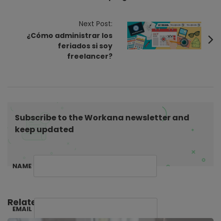
t
N
Next Post:
a
¿Cómo administrar los
v
feriados si soy
i
freelancer?
g
a
t
i
Subscribe to the Workana newsletter and
o
keep updated
n
NAME
Related Posts:
EMAIL