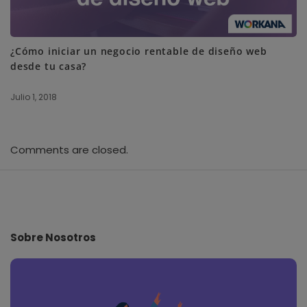
¿Cómo iniciar un negocio rentable de diseño web
desde tu casa?
Julio 1, 2018
Comments are closed.
S
i
t
e
Sobre Nosotros
F
o
o