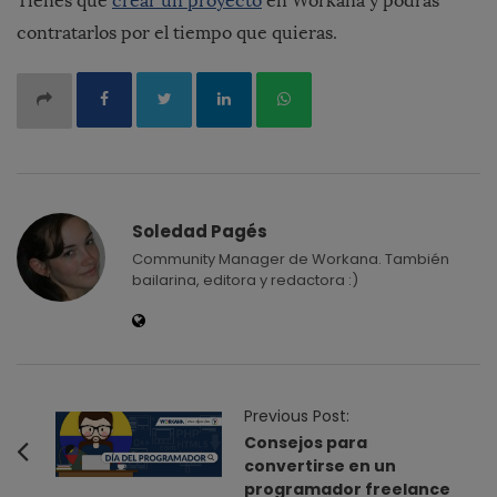
Tienes que
crear un proyecto
en Workana y podrás
contratarlos por el tiempo que quieras.
Soledad Pagés
Community Manager de Workana. También
bailarina, editora y redactora :)
P
Previous Post:
o
Consejos para
convertirse en un
s
programador freelance