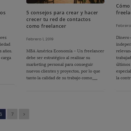
Cómo 
dos
5 consejos para crear y hacer
freel
crecer tu red de contactos
como freelancer
Febrero
ores
Dinero 
Febrero 1, 2019
üedad
indepen
s años.
MBA América Economía – Un freelancer
relevan
 carga
debe ser estratégico al realizar su
trabaja
marketing personal para conseguir
últimos
nuevos clientes y proyectos, por lo que
especia
tanto la calidad de su trabajo como
…
la cont
6
7