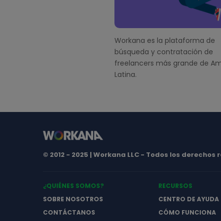
s
r
Workana es la plataforma de
búsqueda y contratación de
freelancers más grande de Am
Latina.
© 2012 - 2025 | Workana LLC - Todos los derechos
¿QUIÉNES SOMOS?
RECURSOS
SOBRE NOSOTROS
CENTRO DE AYUDA
CONTÁCTANOS
CÓMO FUNCIONA