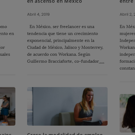
en ascenso en México
entre
Abril 4, 2019
Abril 2,
como
En México, ser freelancer es una
En Méxi
ento en
tendencia que tiene un crecimiento
mujeres
exponencial, principalmente en la
Indepe
jor
Ciudad de México, Jalisco y Monterrey,
Workana
tuales
de acuerdo con Workana. Según
indepen
Guillermo Bracciaforte, co-fundador
…
formaci
consta
bajos
Crece la modalidad de empleo