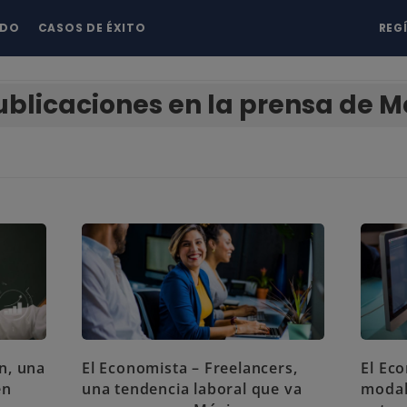
NDO
CASOS DE ÉXITO
REG
ublicaciones en la prensa de M
n, una
El Economista – Freelancers,
El Eco
en
una tendencia laboral que va
modal