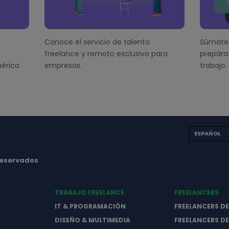
Conoce el servicio de talento
Súmate 
freelance y remoto exclusivo para
prepára
érica
empresas.
trabajo.
ESPAÑOL
 reservados
TRABAJO FREELANCE
FREELANCERS
IT & PROGRAMACIÓN
FREELANCERS D
DISEÑO & MULTIMEDIA
FREELANCERS DE