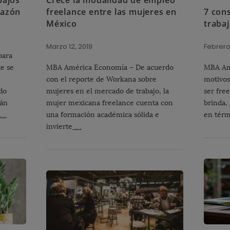
razón
freelance entre las mujeres en
7 cons
México
traba
Marzo 12, 2019
Febrero 
para
te se
MBA América Economía – De acuerdo
MBA Am
con el reporte de Workana sobre
motivos
do
mujeres en el mercado de trabajo, la
ser fre
tán
mujer mexicana freelance cuenta con
brinda, 
…
una formación académica sólida e
en térm
invierte
…