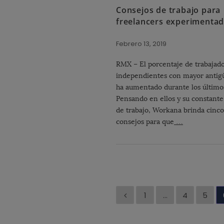
Consejos de trabajo para
freelancers experimenta
Febrero 13, 2019
RMX – El porcentaje de trabajad
independientes con mayor antig
ha aumentado durante los último
Pensando en ellos y su constante
de trabajo, Workana brinda cinco
consejos para que
…
P
1
…
4
5
a
g