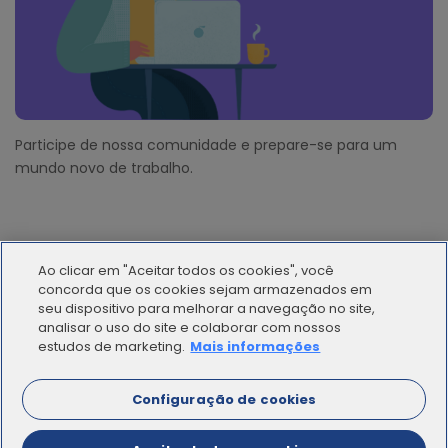
Participe de nossa comunidade e prepare-se para um
mundo novo de trabalho.
Ao clicar em "Aceitar todos os cookies", você
concorda que os cookies sejam armazenados em
seu dispositivo para melhorar a navegação no site,
analisar o uso do site e colaborar com nossos
© 2012 - 2025 | Workana LLC - Todos los derechos
estudos de marketing.
Mais informações
reservados
Configuração de cookies
ESPAÑOL