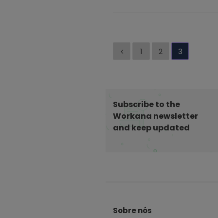
P
1
2
3
a
g
i
n
Subscribe to the
a
Workana newsletter
ç
and keep updated
ã
o
d
e
S
p
i
o
Sobre nós
t