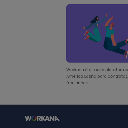
s
e
t
F
s
o
o
t
e
r
Workana é a maior plataforma
América Latina para contrata
freelances.