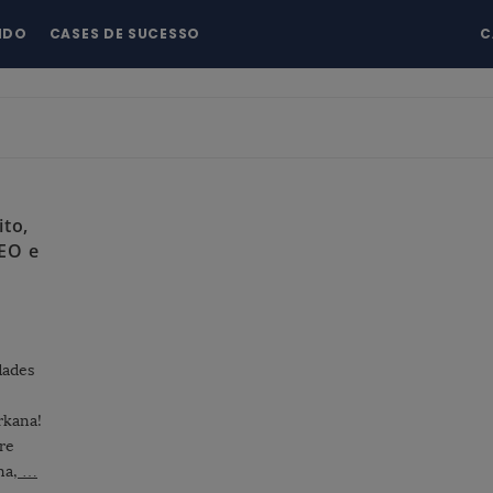
NDO
CASES DE SUCESSO
C
ito,
EO e
dades
rkana!
re
na,
…