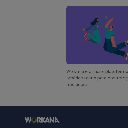
e
F
o
o
t
e
r
Workana é a maior plataforma
América Latina para contrata
freelances.