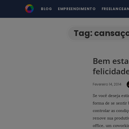
BLOG
EMPREENDIMENTO
FREELANCEA
Tag:
cansaç
Bem esta
felicidad
Fevereiro 14, 2014
Se você deseja esti
forma de se sentir 
controlar as condi
renove sua produti
office, um cowork