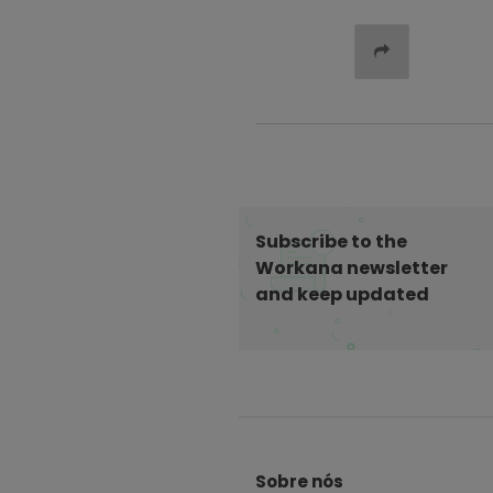
Subscribe to the
Workana newsletter
and keep updated
S
i
Sobre nós
t