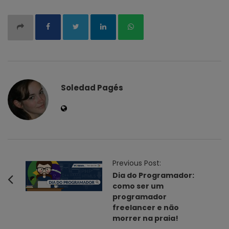
Soledad Pagés
P
Previous Post:
o
Dia do Programador:
como ser um
s
programador
t
freelancer e não
N
morrer na praia!