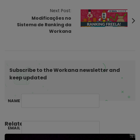
a
v
Next Post:
i
Modificações no
Sistema de Ranking da
g
Workana
a
t
i
o
n
Subscribe to the Workana newsletter and
keep updated
NAME
Related Posts:
EMAIL