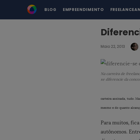
BLOG
EMPREENDIMENTO
FREELANCEA
Diferenc
Maio 22, 2013
Na carreira de freelan
se diferencie da conco
carteira assinada, tudo. M
mesmo e do quanto alcançou
Para muitos, fic
autônomos. Entre