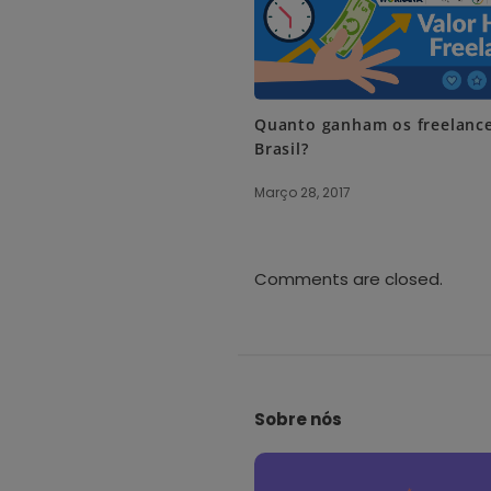
Quanto ganham os freelanc
Brasil?
Março 28, 2017
Comments are closed.
S
i
Sobre nós
t
e
F