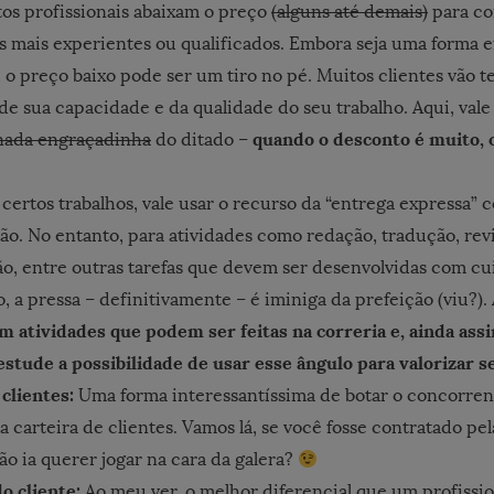
os profissionais abaixam o preço
(alguns até demais)
para co
s mais experientes ou qualificados. Embora seja uma forma e
, o preço baixo pode ser um tiro no pé. Muitos clientes vão t
e sua capacidade e da qualidade do seu trabalho. Aqui, vale
quando o desconto é muito, o
nada engraçadinha
do ditado –
certos trabalhos, vale usar o recurso da “entrega expressa”
ão. No entanto, para atividades como redação, tradução, revi
o, entre outras tarefas que devem ser desenvolvidas com cu
, a pressa – definitivamente – é iminiga da prefeição (viu?).
om atividades que podem ser feitas na correria e, ainda as
estude a possibilidade de usar esse ângulo para valorizar s
 clientes:
Uma forma interessantíssima de botar o concorren
 carteira de clientes. Vamos lá, se você fosse contratado pel
ão ia querer jogar na cara da galera?
do cliente:
Ao meu ver, o melhor diferencial que um profissio