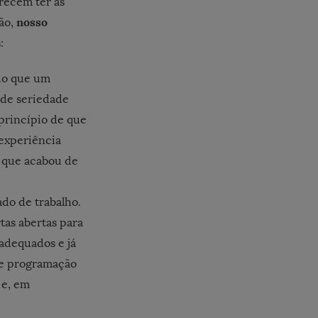
arecem ter as
nosso
tão,
:
 do que um
 de seriedade
princípio de que
 experiência
e que acabou de
do de trabalho.
tas abertas para
adequados e já
e programação
 e, em