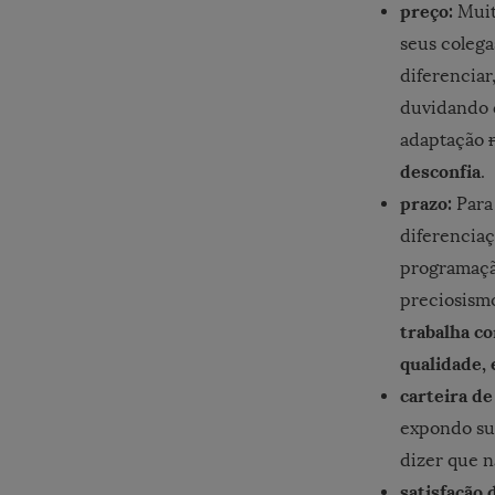
preço:
Muit
seus colega
diferenciar
duvidando d
adaptação
desconfia
.
prazo:
Para 
diferenciaç
programaçã
preciosismo
trabalha c
qualidade, 
carteira de
expondo sua
dizer que n
satisfação 