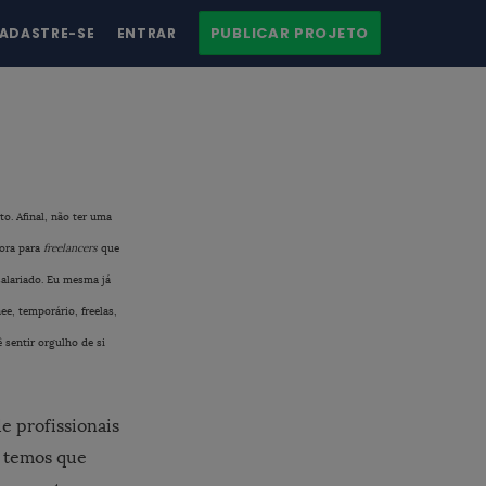
PUBLICAR PROJETO
ADASTRE-SE
ENTRAR
to. Afinal, não ter uma
dora para
freelancers
que
alariado. Eu mesma já
ee, temporário, freelas,
 sentir orgulho de si
e profissionais
, temos que