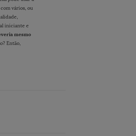
u com vários, ou
ualidade,
l iniciante e
 deveria mesmo
so? Então,