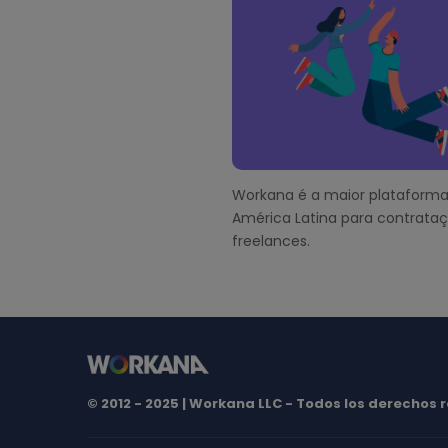
o
o
t
e
r
Workana é a maior plataforma
América Latina para contrata
freelances.
© 2012 - 2025 | Workana LLC - Todos los derechos