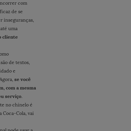
ncorrer com
ficaz de se
er inseguranças,
 até uma
 cliente
 como
são de textos,
idado e
se você
 Agora,
sim, com a mesma
eu serviço
.
te no chinelo é
a Coca-Cola, vai
nal pode usar a