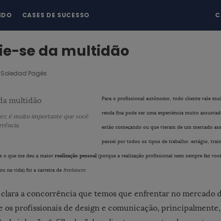
NDO
CASES DE SUCESSO
C
ie-se da multidão
Soledad Pagés
Para o profissional autônomo, todo cliente vale mui
renda fixa pode ser uma experiência muito assusta
cer, é muito importante que você
rrência.
estão começando ou que vieram de um mercado ass
passei por todos os tipos de trabalho: estágio, train
realização pessoal
as o que me deu a maior
(porque a realização profissional nem sempre faz você
 na vida) foi a carreira de
freelancer
.
a clara a concorrência que temos que enfrentar no mercado d
 os profissionais de design e comunicação, principalmente