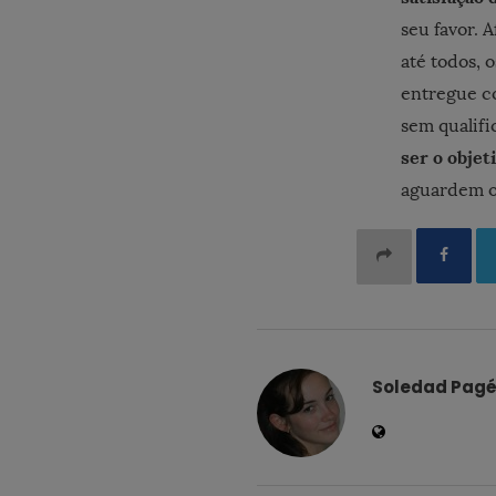
seu favor. 
até todos, 
entregue co
sem qualifi
ser o objet
aguardem o
Soledad Pag