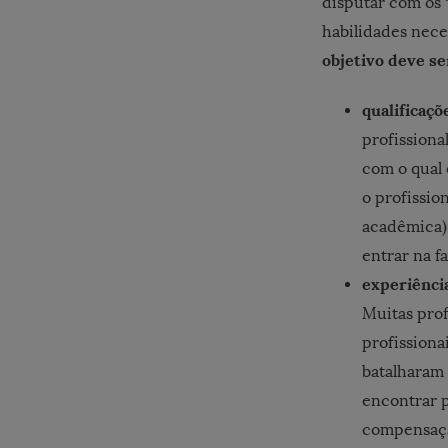
disputar com os 
habilidades nece
objetivo deve se
qualificaçõ
profissiona
com o qual 
o profissio
acadêmica)
entrar na f
experiência
Muitas prof
profission
batalharam
encontrar p
compensação