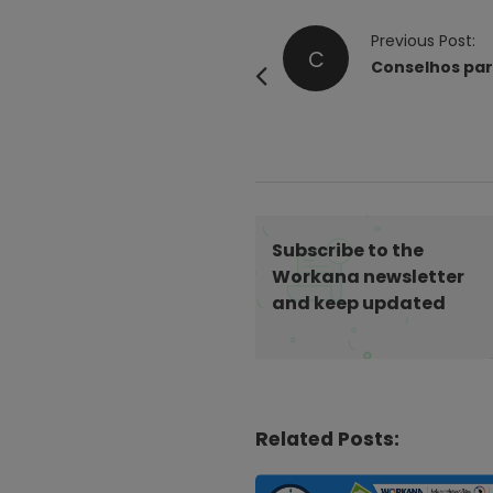
P
Previous Post:
C
o
Conselhos par
s
t
N
a
v
i
Subscribe to the
g
Workana newsletter
and keep updated
a
t
i
o
n
Related Posts: