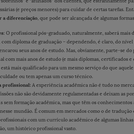
“sobrinhos” e “afilhados” dos clientes, que estranhamente p
ssárias (e preços menores) para cuidar de certas tarefas. En
r a diferenciação
, que pode ser alcançada de algumas formas
es
: O profissional pós-graduado, naturalmente, saberá mais
l com diploma de graduação – dependendo, é claro, do nível
encarou seus anos de estudo. Mas, obviamente, parte-se do 
nal com mais anos de estudo (e mais diplomas, certificados e
 está mais qualificado para um mesmo serviço do que aquel
aculdade ou tem apenas um curso técnico.
 profissional:
A experiência acadêmica não é tudo no merca
issões não são devidamente regulamentadas e deixam as por
ais sem formação acadêmica, mas que têm os conhecimentos 
 nesse mundão. É comum em mercados como o de tradução 
rofissionais com um currículo acadêmico de algumas linhas
, um histórico profissional vasto.