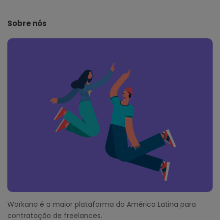
t
e
Sobre nós
F
o
o
t
e
r
Workana é a maior plataforma da América Latina para
contratação de freelances.