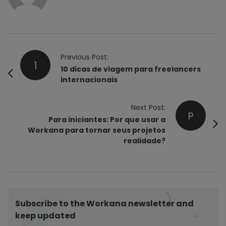
P
Previous Post:
1
o
10 dicas de viagem para freelancers
internacionais
s
t
Next Post:
N
P
Para iniciantes: Por que usar a
a
Workana para tornar seus projetos
v
realidade?
i
g
a
t
Subscribe to the Workana newsletter and
i
keep updated
o