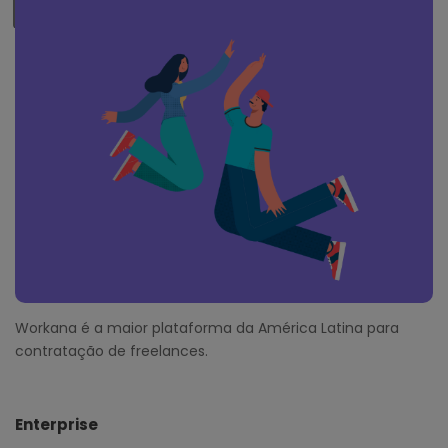
o
SUBSCRIBE ME
o
t
e
r
Workana é a maior plataforma da América Latina para
contratação de freelances.
Enterprise