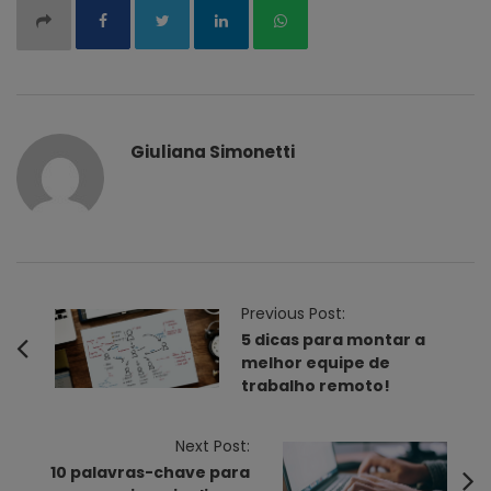
Giuliana Simonetti
P
Previous Post:
o
5 dicas para montar a
melhor equipe de
s
trabalho remoto!
t
N
Next Post:
a
10 palavras-chave para
v