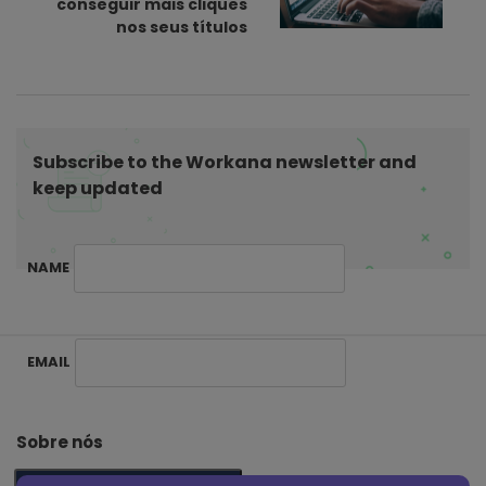
conseguir mais cliques
i
nos seus títulos
g
a
t
i
Subscribe to the Workana newsletter and
o
keep updated
n
NAME
S
EMAIL
i
t
e
Sobre nós
F