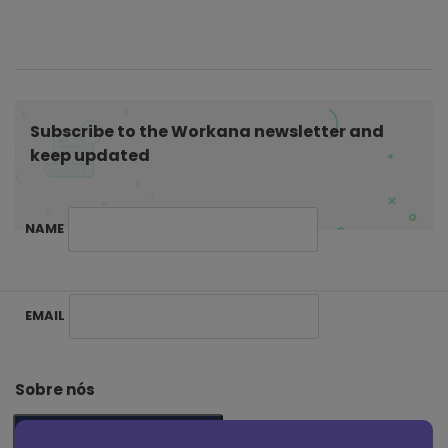
g
a
t
i
o
Subscribe to the Workana newsletter and
n
keep updated
NAME
S
EMAIL
i
t
e
Sobre nós
F
o
SUBSCRIBE ME