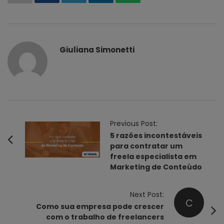
Giuliana Simonetti
P
Previous Post:
o
5 razões incontestáveis
para contratar um
s
freela especialista em
t
Marketing de Conteúdo
N
a
Next Post:
C
v
Como sua empresa pode crescer
i
com o trabalho de freelancers