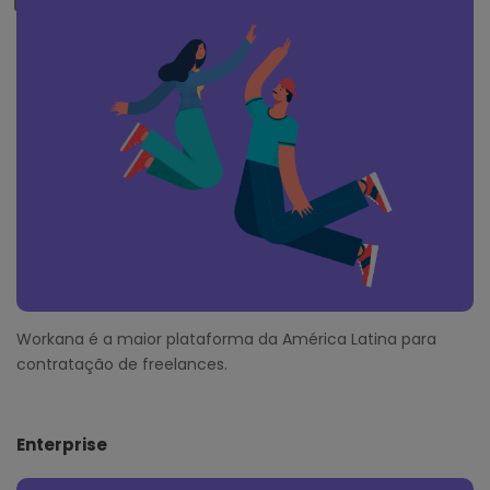
o
t
e
r
Workana é a maior plataforma da América Latina para
contratação de freelances.
Enterprise