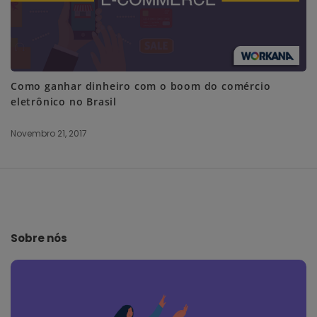
Como ganhar dinheiro com o boom do comércio
eletrônico no Brasil
Novembro 21, 2017
S
i
t
e
Sobre nós
F
o
o
t