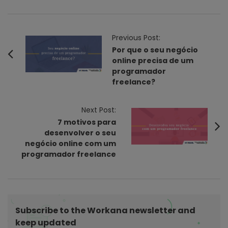
P
Previous Post:
o
Por que o seu negócio
online precisa de um
s
programador
t
freelance?
N
a
Next Post:
v
7 motivos para
i
desenvolver o seu
negócio online com um
g
programador freelance
a
t
i
o
Subscribe to the Workana newsletter and
n
keep updated