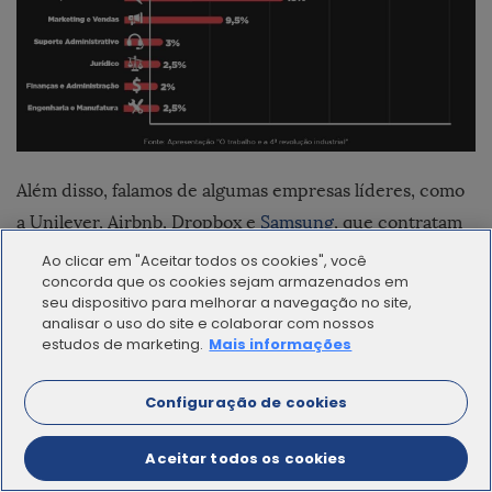
Além disso, falamos de algumas empresas líderes, como
a Unilever, Airbnb, Dropbox e
Samsung
, que contratam
freelancers através de plataformas online como parte
Ao clicar em "Aceitar todos os cookies", você
concorda que os cookies sejam armazenados em
central da sua estrutura e plano de negócios.
seu dispositivo para melhorar a navegação no site,
analisar o uso do site e colaborar com nossos
Obviamente, também compartilhamos com todos os
estudos de marketing.
Mais informações
presentes
o caso da Workana
. Afinal de contas, nossa
Configuração de cookies
empresa conta com 50 pessoas, sendo que 27 trabalham
de forma remota.
Aceitar todos os cookies
Os assistentes se mostraram muito interessados na