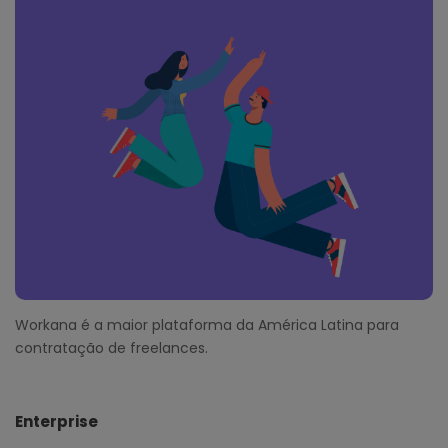
o
o
t
e
r
Workana é a maior plataforma da América Latina para
contratação de freelances.
Enterprise