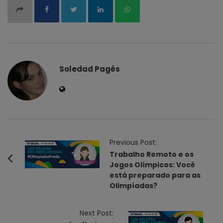
Soledad Pagés
P
Previous Post:
o
Trabalho Remoto e os
Jogos Olímpicos: Você
s
está preparado para as
t
Olimpíadas?
N
a
Next Post:
v