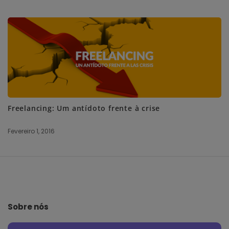
Freelancing: Um antídoto frente à crise
Fevereiro 1, 2016
S
i
t
e
Sobre nós
F