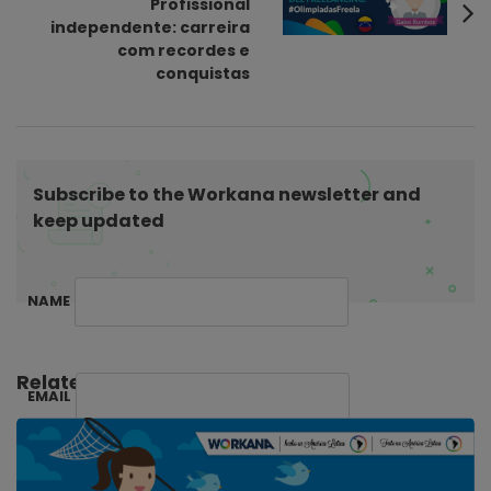
Profissional
i
independente: carreira
com recordes e
g
conquistas
a
t
i
o
Subscribe to the Workana newsletter and
n
keep updated
NAME
Related Posts:
EMAIL