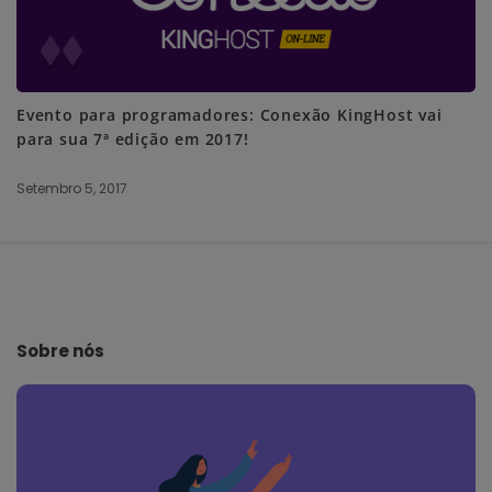
Evento para programadores: Conexão KingHost vai
para sua 7ª edição em 2017!
Setembro 5, 2017
S
i
t
e
Sobre nós
F
o
o
t