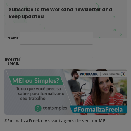
t
Subscribe to the Workana newsletter and
i
keep updated
o
n
NAME
Related Posts:
EMAIL
SUBSCRIBE ME
#FormalizaFreela: As vantagens de ser um MEI