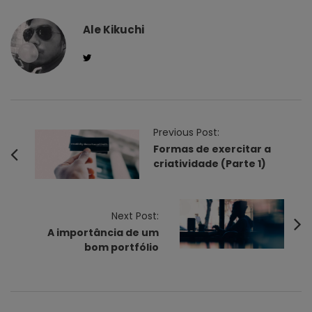
Ale Kikuchi
P
Previous Post:
o
Formas de exercitar a
criatividade (Parte 1)
s
t
N
Next Post:
a
A importância de um
v
bom portfólio
i
g
a