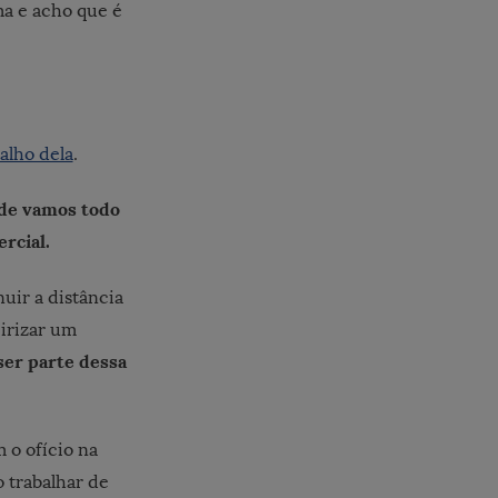
ma e acho que é
alho dela
.
nde vamos todo
rcial.
uir a distância
eirizar um
er parte dessa
 o ofício na
 trabalhar de