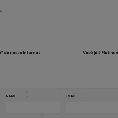
és
s” da nossa Internet
Você já é Platin
NAME
EMAIL