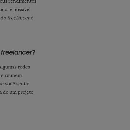
 meus rendimentos
co, é possível
a do
freelancer
é
freelancer
?
algumas redes
que reúnem
se você sentir
a de um projeto.