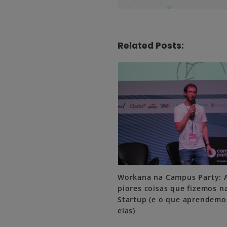
i
o
n
Related Posts:
Workana na Campus Party: 
piores coisas que fizemos n
Startup (e o que aprendem
elas)