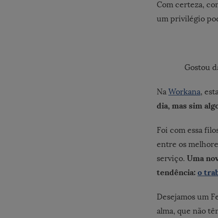
Com certeza, com
um privilégio pod
Gostou d
Na
Workana
, es
dia, mas sim alg
Foi com essa fil
entre os melhore
Uma nov
serviço.
tendência:
o tra
Desejamos um Fel
alma, que não t