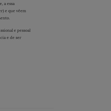
, a essa
er) e que vêem
mento.
ssional e pessoal
cia e de ser