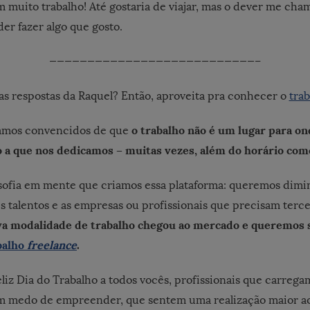
 muito trabalho! Até gostaria de viajar, mas o dever me cha
er fazer algo que gosto.
———————————————————————————–
as respostas da Raquel? Então, aproveita pra conhecer o
trab
o trabalho não é um lugar para o
tamos convencidos de que
o a que nos dedicamos – muitas vezes, além do horário come
osofia em mente que criamos essa plataforma: queremos dimin
s talentos e as empresas ou profissionais que precisam terc
a modalidade de trabalho chegou ao mercado e queremos s
balho
freelance
.
iz Dia do Trabalho a todos vocês, profissionais que carregam
êm medo de empreender, que sentem uma realização maior ao