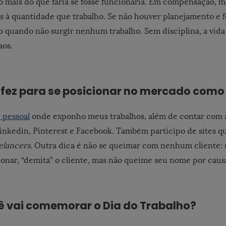
o mais do que faria se fosse funcionária. Em compensação,
s à quantidade que trabalho. Se não houver planejamento e fo
o quando não surgir nenhum trabalho. Sem disciplina, a vid
aos.
fez para se posicionar no mercado como
e pessoal
onde exponho meus trabalhos, além de contar com 
Linkedin, Pinterest e Facebook. Também participo de sites 
elancers
. Outra dica é não se queimar com nenhum cliente: 
ionar, “demita” o cliente, mas não queime seu nome por caus
ê vai comemorar o Dia do Trabalho?