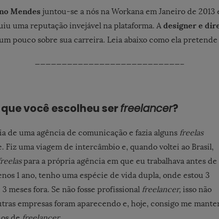
eno Mendes
juntou-se a nós na Workana em Janeiro de 2013 
designer e dir
uiu uma reputação invejável na plataforma. A
um pouco sobre sua carreira. Leia abaixo como ela pretende 
———————————————————————————–
 que você escolheu ser
freelancer
?
ia de uma agência de comunicação e fazia alguns
freelas
 Fiz uma viagem de intercâmbio e, quando voltei ao Brasil,
freelas
para a própria agência em que eu trabalhava antes de
menos 1 ano, tenho uma espécie de vida dupla, onde estou 3
 3 meses fora. Se não fosse profissional
freelancer,
isso não
Outras empresas foram aparecendo e, hoje, consigo me mante
hos de
freelancer
.