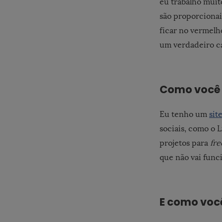
eu trabalho muit
são proporcionai
ficar no vermelh
um verdadeiro c
Como você 
Eu tenho um
sit
sociais, como o 
projetos para
fre
que não vai func
E como voc