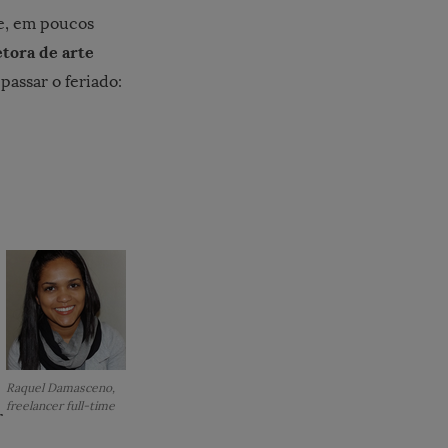
e, em poucos
etora de arte
passar o feriado:
Raquel Damasceno,
freelancer full-time
r