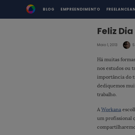
BLOG
EMPREENDIMENTO
FREELANCEA
Feliz Di
Maio 1, 2013
S
Há muitas formas
nos estudos ou t
importância do t
dediquemos muito
trabalho.
A
Workana
escol
um profissional 
compartilharemo