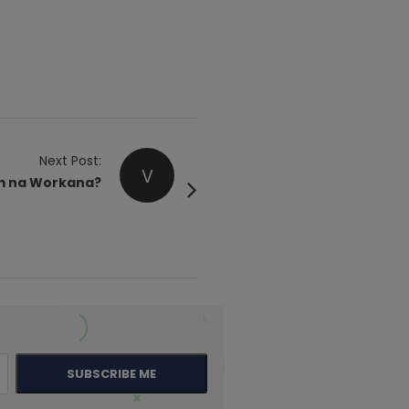
Next Post:
V
um na Workana?
SUBSCRIBE ME