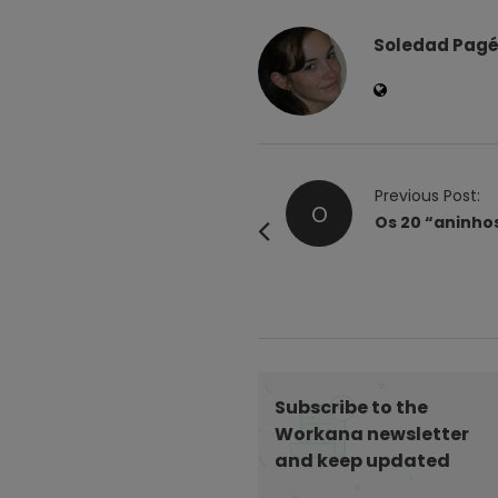
Soledad Pag
P
Previous Post:
O
o
Os 20 “aninho
s
t
N
a
v
i
Subscribe to the
g
Workana newsletter
and keep updated
a
t