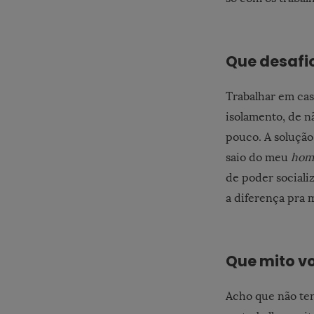
Que desafi
Trabalhar em ca
isolamento, de n
pouco. A soluçã
saio do meu
home
de poder socializ
a diferença pra 
Que mito vo
Acho que não te