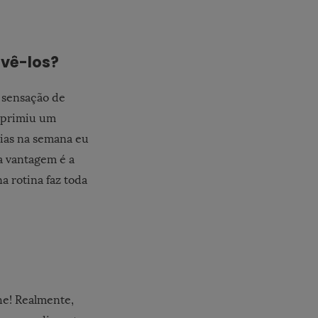
lvê-los?
 sensação de
deprimiu um
dias na semana eu
a vantagem é a
a rotina faz toda
he! Realmente,