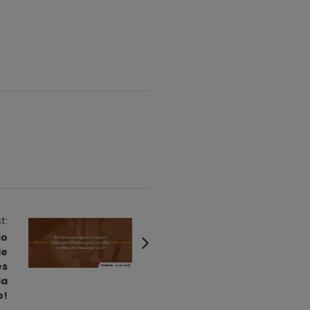
t:
io
de
es
da
o!