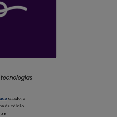
 tecnologias
údo
criado
, o
ma da edição
ão e