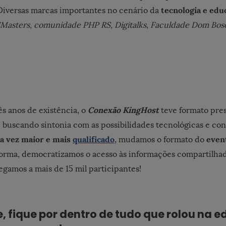
tecnologia e edu
 Diversas marcas importantes no cenário da
IMasters, comunidade PHP RS, Digitalks, Faculdade Dom Bosc
Conexão KingHost
ês anos de existência, o
teve formato pres
, buscando sintonia com as possibilidades tecnológicas e c
da vez maior e mais
qualificado
event
, mudamos o formato do
forma, democratizamos o acesso às informações compartilhad
egamos a mais de 15 mil participantes!
te, fique por dentro de tudo que rolou na e