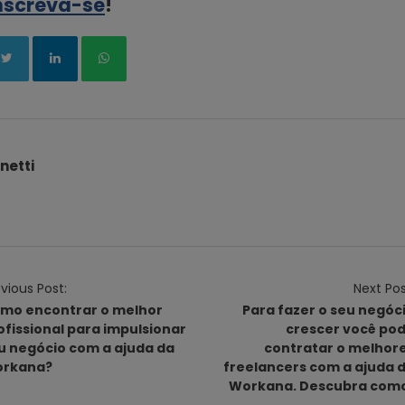
nscreva-se
!
netti
vious Post:
Next Pos
mo encontrar o melhor
Para fazer o seu negóc
ofissional para impulsionar
crescer você po
u negócio com a ajuda da
contratar o melhor
rkana?
freelancers com a ajuda 
Workana. Descubra com