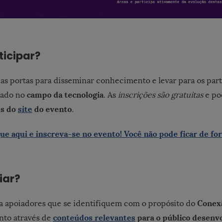
ticipar?
as portas para disseminar conhecimento e levar para os part
campo da tecnologia
çado no
. As
inscrições são gratuitas
e po
és do
site
do evento
.
que aqui e inscreva-se no evento! Você não pode ficar de fo
iar?
Conex
a apoiadores que se identifiquem com o propósito do
conteúdos relevantes
para o público desenv
nto através de