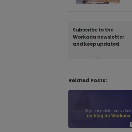
a
v
i
g
Subscribe to the
a
Workana newsletter
t
and keep updated
i
o
n
Related Posts: