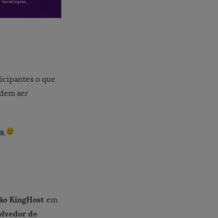
icipantes o que
dem ser
ra
ão KingHost
em
olvedor de