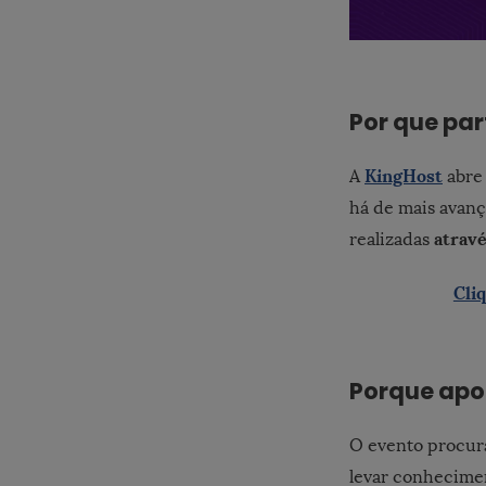
Por que par
KingHost
A
abre 
há de mais avan
atrav
realizadas
Cli
Porque apo
O evento procur
levar conhecime