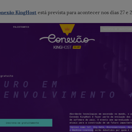
onexão KingHost
está prevista para acontecer nos dias 27 e 