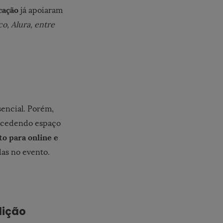
cação
já apoiaram
o, Alura, entre
encial. Porém,
oncedendo espaço
o para online e
as no evento.
dição