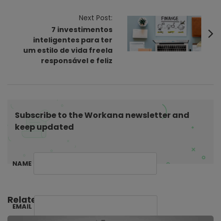
a
v
Next Post:
i
7 investimentos
inteligentes para ter
g
um estilo de vida freela
a
responsável e feliz
t
i
o
n
Subscribe to the Workana newsletter and
keep updated
NAME
Related Posts:
EMAIL