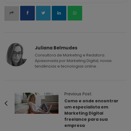
Juliana Belmudes
Consultora de Marketing e Redatora.
Apaixonada por Marketing Digital, novas
tendências e tecnologias online.
P
Previous Post:
o
Como e onde encontrar
um especialista em
s
Marketing Digital
t
freelance para sua
N
empresa