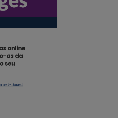
as online
do-as da
o seu
ternet-Based