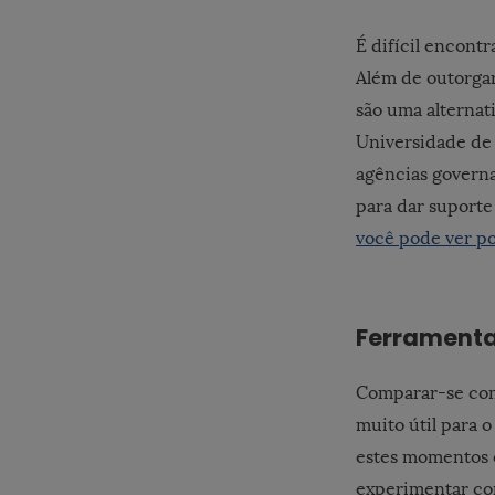
É difícil encont
Além de outorgar
são uma alternat
Universidade de 
agências governa
para dar suporte
você pode ver p
Ferramenta
Comparar-se com 
muito útil para 
estes momentos e
experimentar co