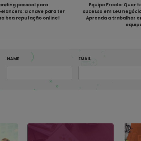
anding pessoal para
Equipe Freela: Quer t
eelancers: a chave para ter
sucesso em seu negóci
a boa reputação online!
Aprenda a trabalhar 
equip
NAME
EMAIL