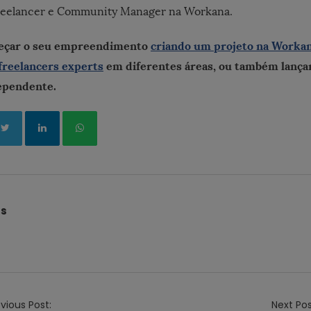
freelancer e Community Manager na Workana.
eçar o seu empreendimento
criando um projeto na Worka
freelancers experts
em diferentes áreas, ou também lanç
dependente.
és
vious Post:
Next Pos