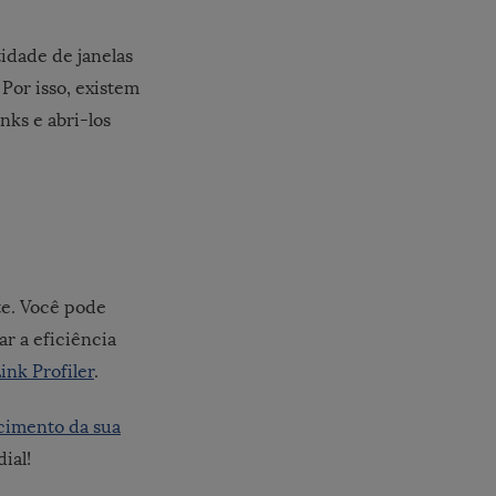
idade de janelas
Por isso, existem
nks e abri-los
ite. Você pode
r a eficiência
ink Profiler
.
scimento da sua
ial!