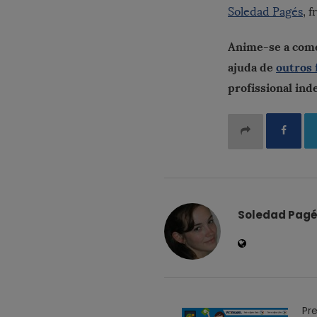
Soledad Pagés
, 
Anime-se a com
ajuda de
outros 
profissional in
Soledad Pag
P
Pre