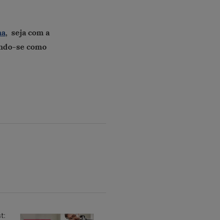
na
, seja com a
ando-se como
t: