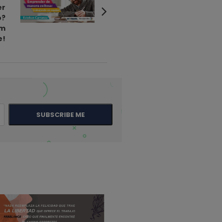
er
o?
em
e!
SUBSCRIBE ME