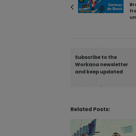
o
Br
fr
s
um
t
N
a
v
i
Subscribe to the
g
Workana newsletter
a
and keep updated
t
i
o
n
Related Posts: