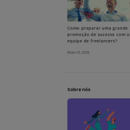
Como preparar uma grande
promoção de sucesso com 
equipe de freelancers?
Maio 31, 2019
S
i
Sobre nós
t
e
F
o
o