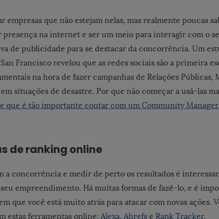
rar empresas que não estejam nelas, mas realmente poucas s
 presença na internet e ser um meio para interagir com o se
iva de publicidade para se destacar da concorrência. Um es
San Francisco revelou que as redes sociais são a primeira es
mentais na hora de fazer campanhas de Relações Públicas, 
 em situações de desastre. Por que não começar a usá-las m
or que é tão importante contar com um Community Manager
s de ranking online
a concorrência e medir de perto os resultados é interess
o seu empreendimento. Há muitas formas de fazê-lo, e é impo
m que você está muito atrás para atacar com novas ações. 
m estas ferramentas online:
Alexa
,
Ahrefs
e
Rank Tracker
.