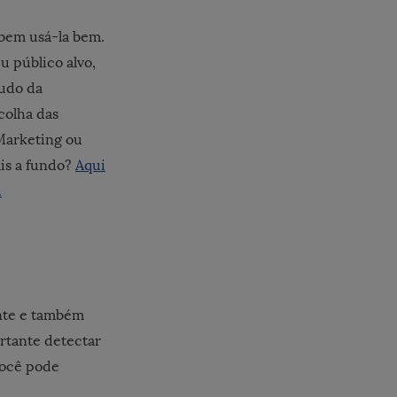
abem usá-la bem.
u público alvo,
tudo da
colha das
Marketing ou
ais a fundo?
Aqui
.
ante e também
rtante detectar
Você pode