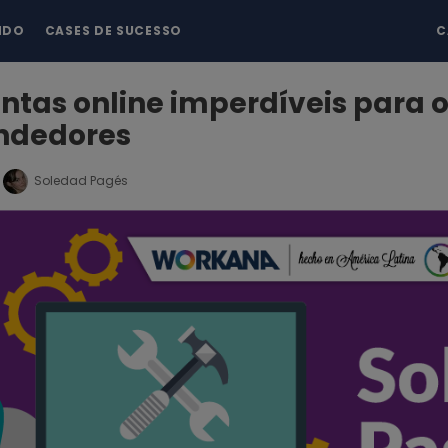
NDO
CASES DE SUCESSO
C
tas online imperdíveis para 
ndedores
Soledad Pagés