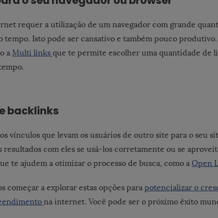
para o seu navegador ou browser
ernet requer a utilização de um navegador com grande quant
 tempo. Isto pode ser cansativo e também pouco produtivo. 
o a
Multi links
que te permite escolher uma quantidade de li
tempo.
e backlinks
os vínculos que levam os usuários de outro site para o seu s
 resultados com eles se usá-los corretamente ou se aproveita
ue te ajudem a otimizar o processo de busca, como a
Open L
 começar a explorar estas opções para
potencializar o cre
reendimento
na internet. Você pode ser o próximo êxito mund