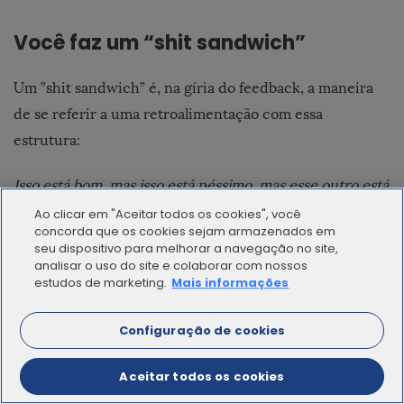
Você faz um “shit sandwich”
Um ”shit sandwich” é, na gíria do feedback, a maneira
de se referir a uma retroalimentação com essa
estrutura:
Isso está bom, mas isso está péssimo, mas esse outro está
muito bom.
Ao clicar em "Aceitar todos os cookies", você
concorda que os cookies sejam armazenados em
seu dispositivo para melhorar a navegação no site,
É muito comum, que numa tentativa de diminuir o
analisar o uso do site e colaborar com nossos
estudos de marketing.
Mais informações
impacto negativo da crítica, encerramos com um elogio
que acaba tirando o foco principal.
Configuração de cookies
Solução:
as retroalimentações podem começar com
Aceitar todos os cookies
elogios ou um reconhecimento, mas devem ser