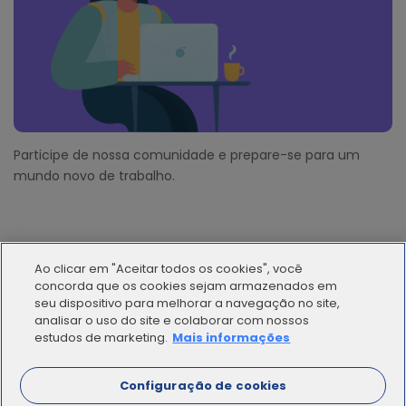
Participe de nossa comunidade e prepare-se para um
mundo novo de trabalho.
Ao clicar em "Aceitar todos os cookies", você
concorda que os cookies sejam armazenados em
seu dispositivo para melhorar a navegação no site,
analisar o uso do site e colaborar com nossos
© 2012 - 2025 | Workana LLC - Todos los derechos
estudos de marketing.
Mais informações
reservados
Configuração de cookies
ESPAÑOL