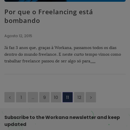
Por que o Freelancing está
bombando
Agosto 12, 2015
Já faz 3 anos que, graças à Workana, passamos todos os dias
dentro do mundo freelance. E neste curto tempo vimos como
trabalhar freelance passou de ser algo só para
…
P
1
…
9
10
11
12
a
g
Subscribe to the Workana newsletter and keep
i
updated
n