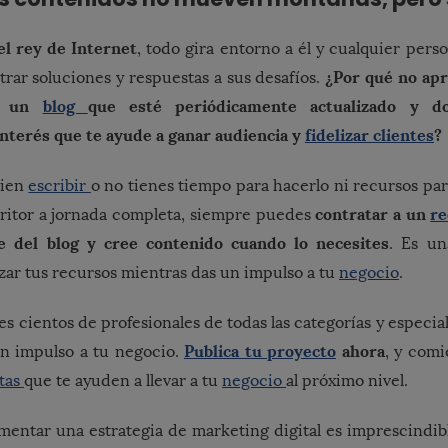
el rey de Internet
, todo gira entorno a él y cualquier pers
¿Por qué no apr
rar soluciones y respuestas a sus desafíos.
do un
blog
que esté periódicamente actualizado y d
nterés que te ayude a ganar audiencia y
fidelizar clientes
?
bien
escribir
o no tienes tiempo para hacerlo ni recursos par
contratar a un
re
scritor a jornada completa, siempre puedes
e del blog y cree contenido cuando lo necesites
. Es u
zar tus recursos mientras das un impulso a tu
negocio
.
s cientos de profesionales de todas las categorías y especi
Publica tu proyecto
ahora
un impulso a tu negocio.
, y comi
tas
que te ayuden a llevar a tu
negocio
al próximo nivel.
entar una estrategia de marketing digital es imprescindib