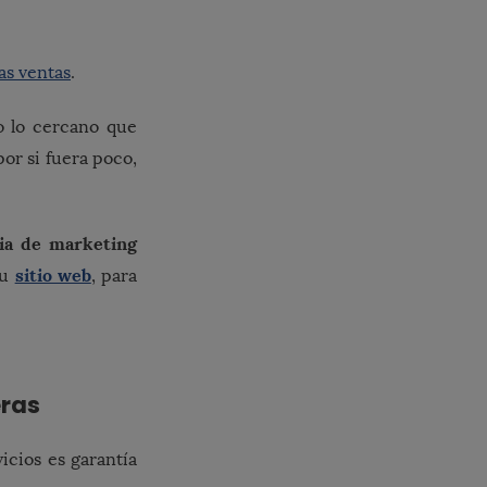
as ventas
.
o lo cercano que
por si fuera poco,
gia de marketing
sitio web
tu
, para
eras
icios es garantía