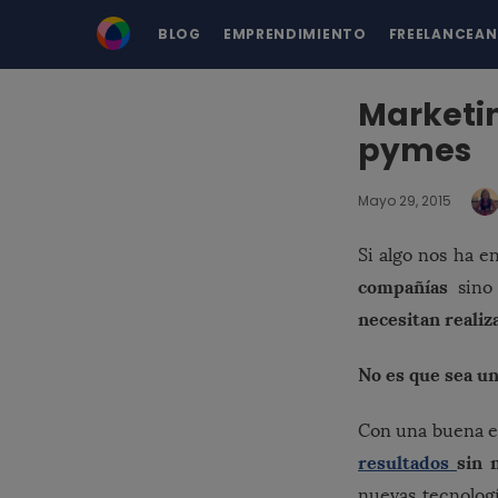
BLOG
EMPRENDIMIENTO
FREELANCEA
Marketin
pymes
Mayo 29, 2015
Si algo nos ha 
compañías
sino
necesitan realiz
No es que sea un
Con una buena es
resultados
sin 
nuevas tecnolog