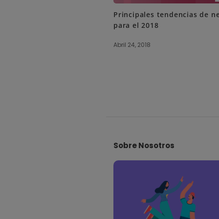
Principales tendencias de n
para el 2018
Abril 24, 2018
S
i
Sobre Nosotros
t
e
F
o
o
t