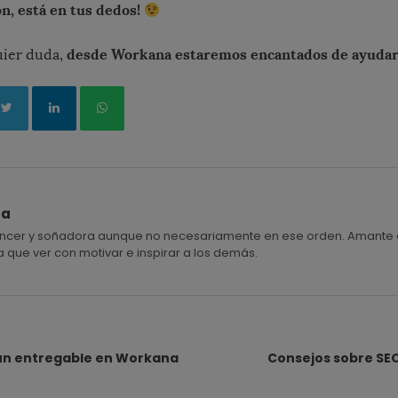
ón, está en tus dedos!
desde Workana estaremos encantados de ayudar
uier duda,
ra
ancer y soñadora aunque no necesariamente en ese orden. Amante de la
a que ver con motivar e inspirar a los demás.
un entregable en Workana
Consejos sobre SEO