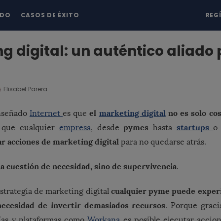
NDO
CASOS DE ÉXITO
REG
g digital: un auténtico aliado
Elisabet Parera
el
marketing digital
no es solo cos
enseñado
Internet
es que
pymes
startups
 que cualquier
empresa
, desde
hasta
ar acciones de marketing digital
para no quedarse atrás.
a cuestión de necesidad, sino de supervivencia
.
cualquier pyme puede exper
trategia de marketing digital
necesidad de invertir demasiados recursos
. Porque gracia
ías y plataformas como
Workana
es posible ejecutar accio