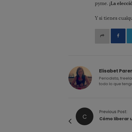
¡La elecci
pyme.
Y si tienes cualq
Elisabet Pare
Periodista, freel
todo lo que teng
P
Previous Post:
C
o
Cómo liberar 
s