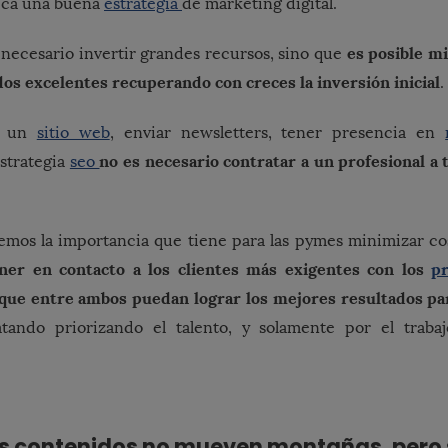
plica una buena
estrategia
de marketing digital.
es posible m
s necesario invertir grandes recursos, sino que
os excelentes recuperando con creces la inversión inicial
.
ar un
sitio web
, enviar newsletters, tener presencia en
no es necesario contratar a un profesional a
estrategia
seo
emos la importancia que tiene para las pymes minimizar co
ner en contacto a los clientes más exigentes con los
p
 que entre ambos puedan lograr los mejores resultados p
tando priorizando el talento, y solamente por el trab
los contenidos no mueven montañas, pero