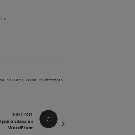
te
.
s letras, los viajes, Internet y
Next Post:
C
 para sitios en
WordPress