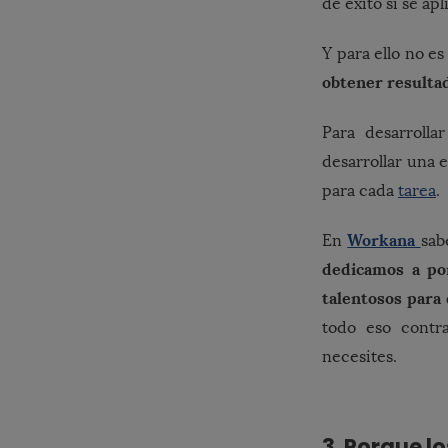
de éxito si se a
Y para ello no e
obtener resultad
Para desarroll
desarrollar una 
para cada
tarea
.
Workana
En
sab
dedicamos a po
talentosos para
todo eso contra
necesites.
3. Porque 