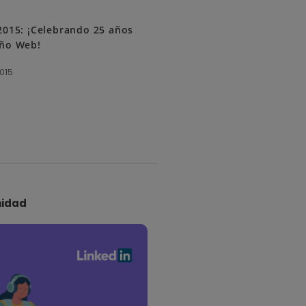
2015: ¡Celebrando 25 años
eño Web!
2015
idad