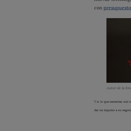
con
presupuesto
Autor de la fo
Y si lo que necesitas son 
dar un impulso a su negoc