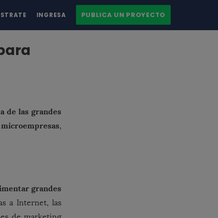
PUBLICA UN PROYECTO
ÍSTRATE
INGRESA
 para
a de las grandes
microempresas
o
,
imentar grandes
s a Internet, las
nes de marketing