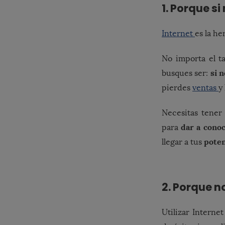
1. Porque si
Internet
es la h
No importa el 
si n
busques ser:
pierdes
ventas
y
Necesitas tener
dar a conoc
para
poten
llegar a tus
2. Porque n
Utilizar Interne