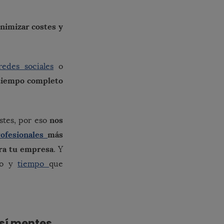
inimizar costes y
redes sociales
o
 tiempo completo
nos
stes, por eso
rofesionales
más
ara tu empresa
. Y
ajo y
tiempo
que
 sí mentes