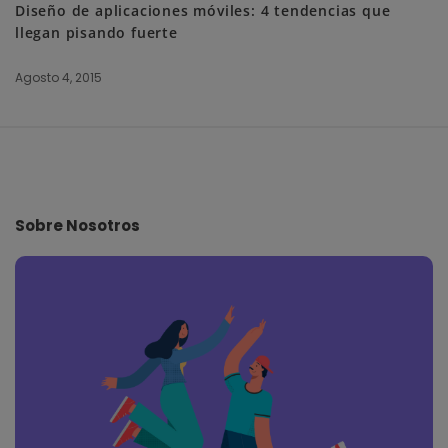
Diseño de aplicaciones móviles: 4 tendencias que
llegan pisando fuerte
Agosto 4, 2015
S
i
t
e
Sobre Nosotros
F
o
o
t
e
r