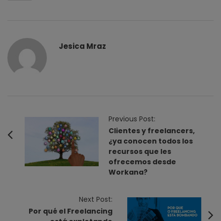
Jesica Mraz
P
Previous Post:
o
Clientes y freelancers,
¿ya conocen todos los
s
recursos que les
t
ofrecemos desde
N
Workana?
a
v
Next Post:
i
Por qué el Freelancing