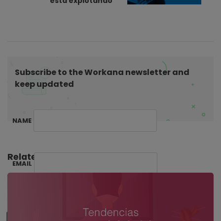
está explotando
g
a
t
i
o
n
Subscribe to the Workana newsletter and
keep updated
NAME
Related Posts:
EMAIL