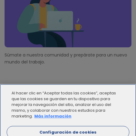
Súmate a nuestra comunidad y prepárate para un nuevo
mundo del trabajo.
Al hacer clic en “Aceptar todas las cookies”, aceptas
que las cookies se guarden en tu dispositivo para
mejorar la navegación del sitio, analizar el uso del
mismo, y colaborar con nuestros estudios para
© 2012 - 2025 | Workana LLC - Todos los derechos
marketing.
Más información
reservados
Configuración de cookies
ESPAÑOL