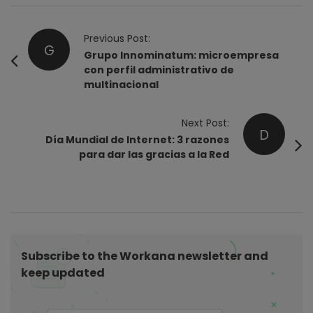
P
Previous Post:
G
o
Grupo Innominatum: microempresa
con perfil administrativo de
s
multinacional
t
N
Next Post:
a
D
Día Mundial de Internet: 3 razones
v
para dar las gracias a la Red
i
g
a
t
i
Subscribe to the Workana newsletter and
o
keep updated
n