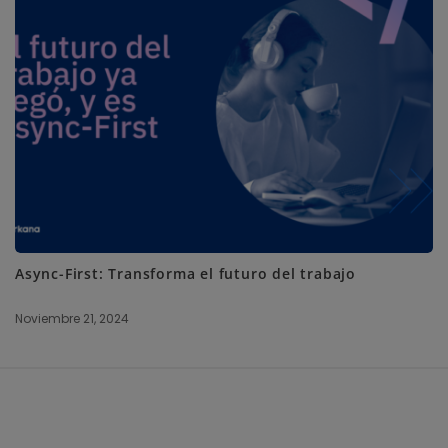
Async-First: Transforma el futuro del trabajo
Noviembre 21, 2024
S
i
t