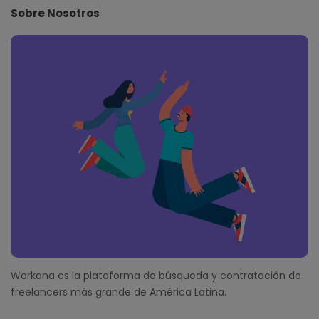
e
Sobre Nosotros
F
o
o
t
e
r
Workana es la plataforma de búsqueda y contratación de
freelancers más grande de América Latina.