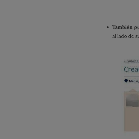
También pu
al lado de 