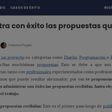
NDO
CASOS DE ÉXITO
REG
ra con éxito las propuestas q
Soledad Pagés
s un proyecto
en categorías como
Diseño
,
Programación
o
ecibas muchísimas
propuestas
. Esto se debe a que son
ntan tanto con
profesionales
experimentados como profesiona
te proponemo
emos que puede resultar abrumador; por eso
s administrar con éxito las propuestas recibidas, hasta eleg
l trabajo.
 propuestas recibidas:
Este es el primer paso luego de
publ