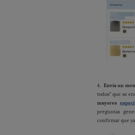
Envía un men
4.
todos” que se en
mayores
espec
preguntas gene
confirmar que y