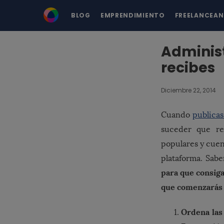
BLOG
EMPRENDIMIENTO
FREELANCEA
Administ
recibes
Diciembre 22, 2014
Cuando
publica
suceder que r
populares y cue
plataforma. Sab
para que consiga
que comenzarás e
Ordena las