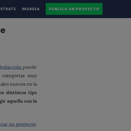
PUBLICA UN PROYECTO
ÍSTRATE
INGRESA
ue
Redacción
puede
 categorías muy
les nuevos en la
s distintos tips
ir aquella con la
icar un proyecto
.