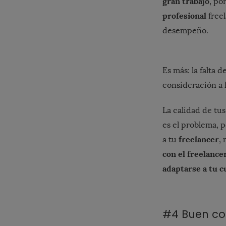
gran trabajo
, po
profesional
freel
desempeño.
Es más: la falta d
consideración a l
La calidad de tu
es el problema, 
freelancer
a tu
,
con el freelance
adaptarse a tu c
#4 Buen co