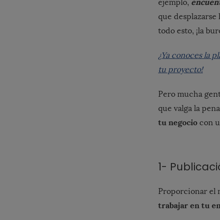
encuent
ejemplo,
que desplazarse 
todo esto, ¡la bu
¿Ya conoces la p
tu proyecto!
Pero mucha gent
que valga la pen
tu negocio
con u
1- Publicac
Proporcionar el 
trabajar en tu 