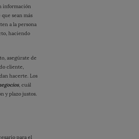
n información
e que sean más
ten a la persona
cto, haciendo
o, asegúrate de
do cliente,
edan hacerte. Los
negocios
, cuál
n y plazo justos.
cesario para el