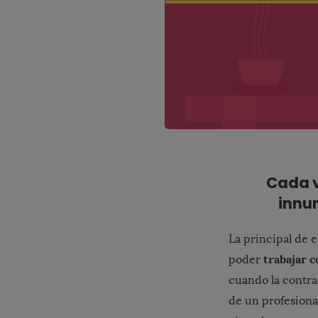
Cada v
innum
La principal de el
trabajar 
poder
cuando la contrac
de un profesional