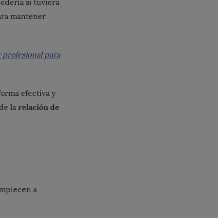
edería si tuviera
para mantener
 profesional para
orma efectiva y
relación de
de la
empiecen a