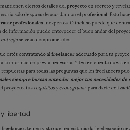
proyecto
mantienen ciertos detalles del
en secreto y revela
profesional
esaria sólo después de acordar con el
. Esto hac
ratar profesionales
inexpertos. O incluso puede que contra
alta de información puede entorpecer el buen andar del proye
 entrega
se vean comprometidos.
freelancer
que estés contratando al
adecuado para tu proyect
a la información previa necesaria. Y ten en cuenta que, sien
s respuestas para todas las preguntas que los freelancers pu
nales siempre buscan entender mejor tus necesidades de 
el proyecto, tus
requisitos y cronograma
, para darte cotizació
y libertad
n freelancer
, ten en vista que necesitarás darle el espacio ne