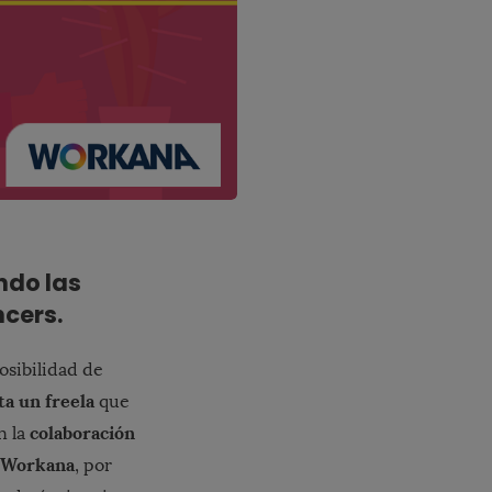
ndo las
ncers.
posibilidad de
ta un freela
que
colaboración
n la
Workana
, por