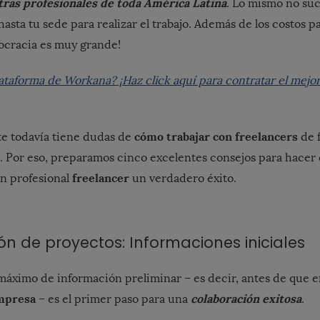
ras profesionales de toda América Latina
. Lo mismo no suc
hasta tu sede para realizar el trabajo. Además de los costos 
rocracia es muy grande!
lataforma de Workana? ¡Haz click aquí para contratar el mejor
cómo trabajar con freelancers
e todavía tiene dudas de
de f
a. Por eso, preparamos cinco excelentes consejos para hacer 
freelancer
n profesional
un verdadero éxito.
ión de proyectos: Informaciones iniciales
máximo de información preliminar – es decir, antes de que 
empresa
colaboración exitosa
– es el primer paso para una
.