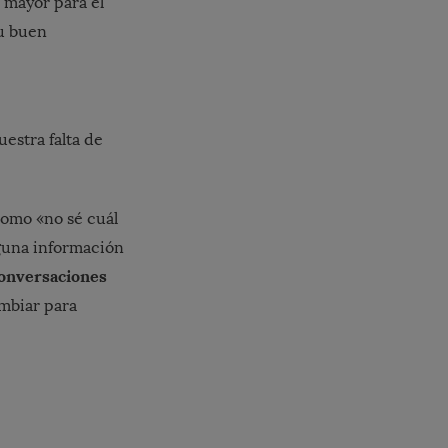
 mayor para el
su buen
estra falta de
como «no sé cuál
nguna información
onversaciones
ambiar para