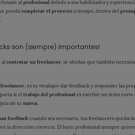
profesional
lutaste al
debido a sus habilidades y experiencia
completar el proyecto
presu
que pueda
a tiempo, dentro del
.
ks son (siempre) importantes!
contratar un freelancer
 al
, se olvidan que también necesit
 freelancer
, es tu «trabajo» dar feedback y responder las pr
trabajo del profesional
orta si el
es escribir un texto corto 
marca.
ignia de tu
nas feedback
cuando sea necesario, tus freelancers quedará
 en la dirección correcta. El buen profesional siempre quier