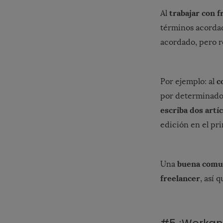
trabajar con f
Al
términos acordad
acordado, pero r
c
Por ejemplo: al
por determinado 
escriba dos artí
edición en el pr
buena comu
Una
freelancer
, así 