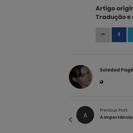
Artigo origi
Tradução e 
Soledad Pag
P
Previous Post:
A
o
A importância
s