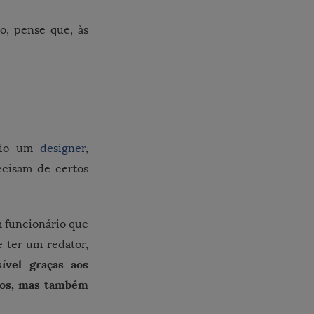
ão, pense que, às
ário um
designer
,
ecisam de certos
m funcionário que
e ter um redator,
sível graças aos
rsos, mas também