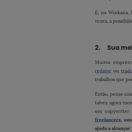
E, na Workana, h
vezes, a possibi
2. Sua mel
Muitos empree
redator
ou
trad
trabalhos que po
Então, pense nis
talvez agora mes
um copywriter
freelancers
, um
ajuda a alcançar