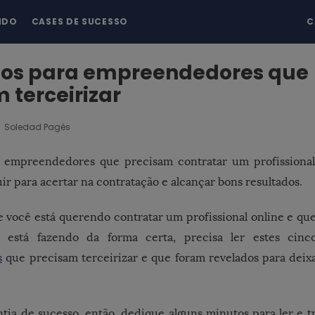
NDO
CASES DE SUCESSO
C
dos para empreendedores que
 terceirizar
Soledad Pagés
s empreendedores que precisam contratar um profission
uir para acertar na contratação e alcançar bons resultados.
se você está querendo contratar um profissional online e qu
 está fazendo da forma certa, precisa ler estes cinc
s
que precisam terceirizar e que foram revelados para deix
ntia de sucesso, então, dedique alguns minutos para ler e tr