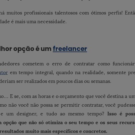
á muitos profissionais talentosos com ótimos perfis! Ent
lidade é mais uma necessidade.
hor opção é um
freelancer
ndedores cometem o erro de contratar como funcion
utor
em tempo integral, quando na realidade, somente pr
deriam ser realizados em poucos dias ou semanas.
so… E se, com as horas e o orçamento que você destina a u
mo não você não possa se permitir contratar, você pudess
Isso é pos
 e um designer, e tudo ao mesmo tempo?
a opção que não só otimiza o seu tempo e os seus recu
 resultados muito mais específicos e concretos.