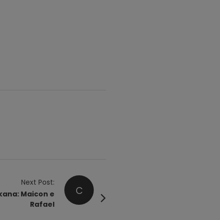
Next Post:
C
kana: Maicon e
Rafael