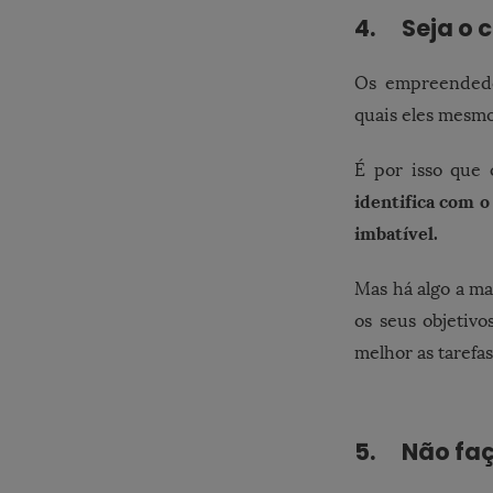
4. Seja o c
Os empreendedo
quais eles mesm
É por isso que 
identifica com o
imbatível.
Mas há algo a mai
os seus objetivo
melhor as tarefas
5. Não fa