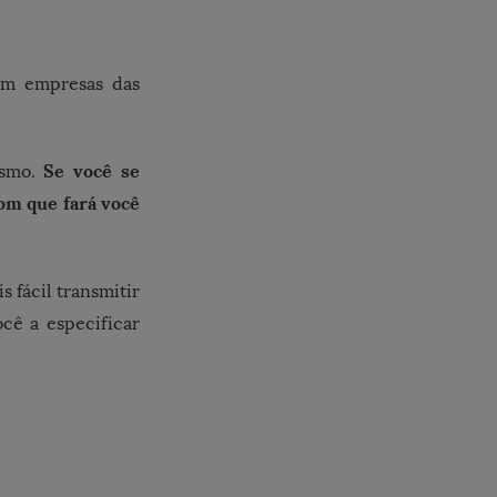
am empresas das
Se você se
smo.
bom que fará você
s fácil transmitir
ocê a especificar