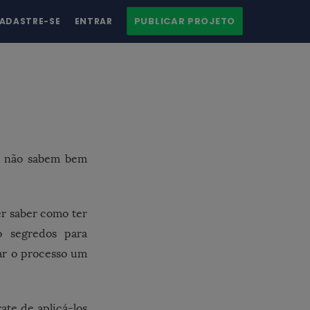
PUBLICAR PROJETO
ADASTRE-SE
ENTRAR
al não sabem bem
er saber como ter
o segredos para
ar o processo um
ate de aplicá-los