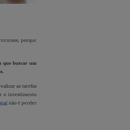
recursos, porque
m que buscar um
s.
alizar as tarefas
r o investimento
onal
não é perder