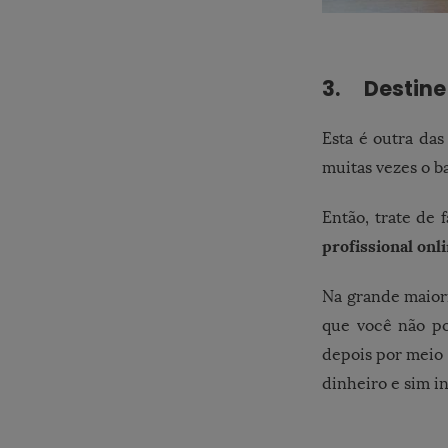
3. Destine
Esta é outra da
muitas vezes o ba
Então, trate de
profissional onl
Na grande maiori
que você não po
depois por meio 
dinheiro e sim in