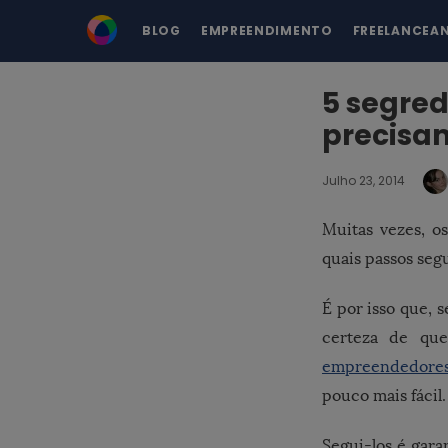
BLOG
EMPREENDIMENTO
FREELANCEA
5 segre
precisam
Julho 23, 2014
Muitas vezes, o
quais passos seg
É por isso que, 
certeza de que
empreendedore
pouco mais fácil.
Segui-los é gara