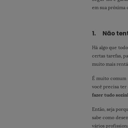
em sua próxima 
1. Não tent
Há algo que to
certas tarefas, 
muito mais rentá
É muito comum q
você precisa te
fazer tudo sozin
Então, seja porq
sabe como desenv
vários profissio