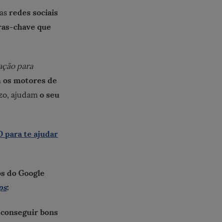
redes sociais
as
vras-chave que
ação para
 os motores de
o seu
zo, ajudam
 para te ajudar
os do Google
ps
:
 conseguir bons