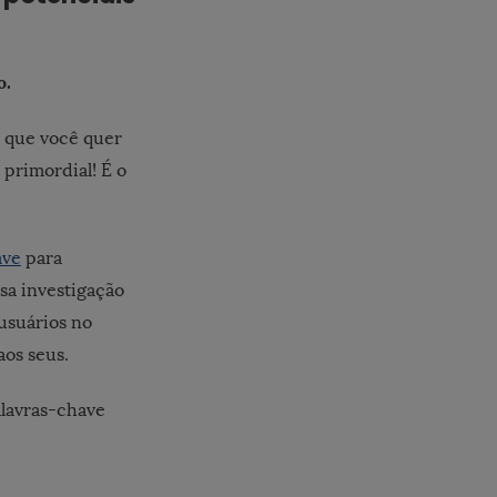
o
.
o que você quer
é primordial! É o
ave
para
ssa investigação
usuários no
os seus.
lavras-chave