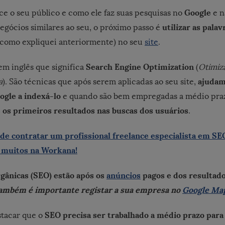
Google
ce o seu público e como ele faz suas pesquisas no
e n
utilizar as pala
egócios similares ao seu, o próximo passo é
como expliquei anteriormente) no seu
site
.
Search Engine Optimization
em inglês que significa
(
Otimiz
ajudam
a
). São técnicas que após serem aplicadas ao seu site,
ogle a indexá-lo
e quando são bem empregadas a médio pra
re os primeiros resultados nas buscas dos usuários
.
e contratar um profissional freelance especialista em SEO
 muitos na Workana!
gânicas (SEO) estão após os
anúncios
pagos e dos resultad
ambém é importante registar a sua empresa no
Google Ma
SEO
precisa ser trabalhado a médio prazo para
stacar que o