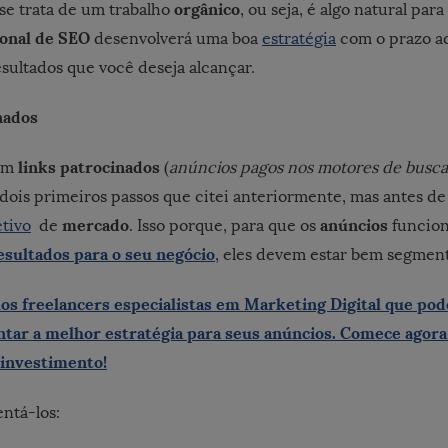
orgânico
 se trata de um trabalho
, ou seja, é algo natural par
ional de SEO
desenvolverá uma boa
estratégia
com o prazo a
sultados que você deseja alcançar.
nados
links patrocinados
com
(
anúncios pagos nos motores de busca
 dois primeiros passos que citei anteriormente, mas antes de 
mercado
anúncios
etivo
de
. Isso porque, para que os
funcio
esultados para o seu negócio
, eles devem estar bem segmen
s freelancers especialistas em Marketing Digital que pod
ntar a melhor estratégia para seus anúncios. Comece agor
 investimento!
ntá-los: