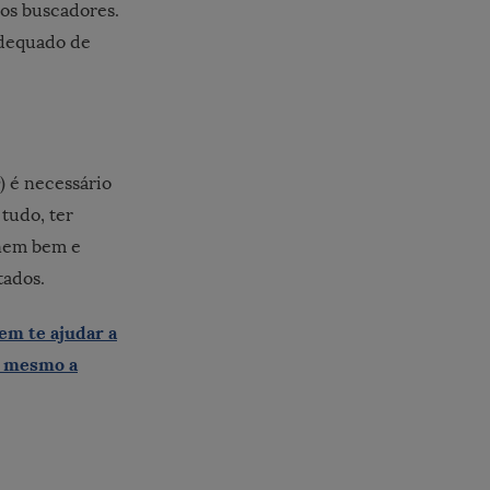
a os buscadores.
dequado de
) é necessário
tudo, ter
nem bem e
tados.
em te ajudar a
a mesmo a