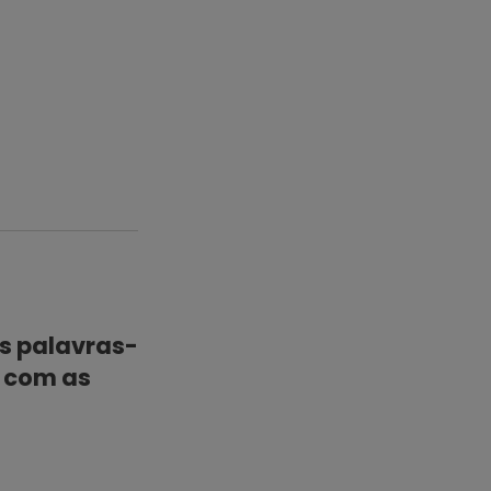
ras palavras-
o com as