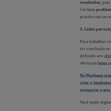
resultados
, pois
profiss
Um bom
acordo com os re
3. Links patroci
Para trabalhar 
ter concluído os
definido seu
obj
bons r
ofereçam
Na Workana temo
criar e impleme
recuperar o seu
Você pode segme