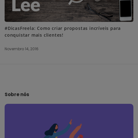
#DicasFreela: Como criar propostas incríveis para
conquistar mais clientes!
Novembro 14, 2016
S
i
t
e
Sobre nós
F
o
o
t
e