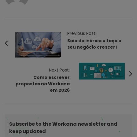
P
Previous Post:
o
Saia da inércia e faça o
seu negócio crescer!
s
t
N
Next Post:
a
Como escrever
v
propostas na Workana
i
em 2026
g
a
t
i
Subscribe to the Workana newsletter and
keep updated
o