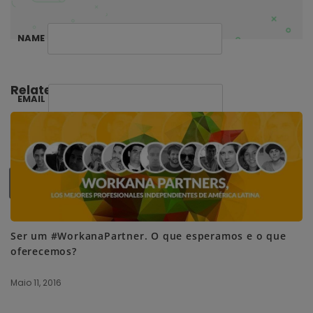
n
NAME
Related Posts:
EMAIL
SUBSCRIBE ME
Ser um #WorkanaPartner. O que esperamos e o que
oferecemos?
Maio 11, 2016