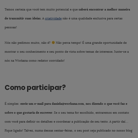
saberá encontrar a melhor maneira
Temos certeza que você tem muito potencial e que
de transmitir suas ideias.
A
criatividade
não é uma qualidade exclusiva para certas
pessoas!
Nós não pedimos muito, não é?
Não perca tempo! É uma grande oportunidade de
mostrar o seu conhecimento e seu ponto de vista sobre temas de interesse. Junte-se a
nós na Workana como redator convidado!
Como participar?
envie um e-mail para
daniela@workana.com
, nos dizendo o que você faz e
É simples:
sobre o que gostaria de escrever.
Se o seu tema for escolhido, entraremos em contato
com você para definir os detalhes e coordenar a publicação de seu texto. A partir daí…
Fique ligado! Talvez, numa dessas sextas-feiras, o seu post seja publicado no nosso blog