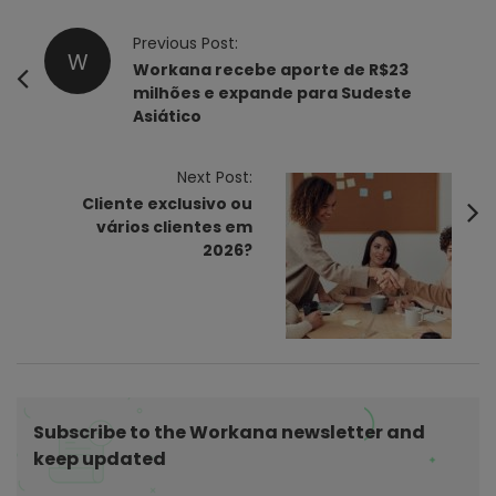
P
Previous Post:
W
o
Workana recebe aporte de R$23
milhões e expande para Sudeste
s
Asiático
t
N
Next Post:
a
Cliente exclusivo ou
v
vários clientes em
i
2026?
g
a
t
i
o
n
Subscribe to the Workana newsletter and
keep updated