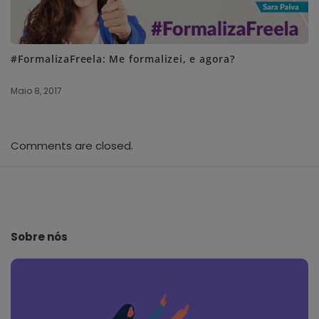
#FormalizaFreela: Me formalizei, e agora?
Maio 8, 2017
Comments are closed.
S
i
t
e
Sobre nós
F
o
o
t