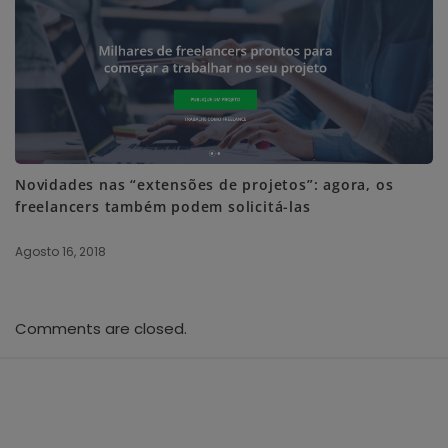
Novidades nas “extensões de projetos”: agora, os
freelancers também podem solicitá-las
Agosto 16, 2018
Comments are closed.
S
i
t