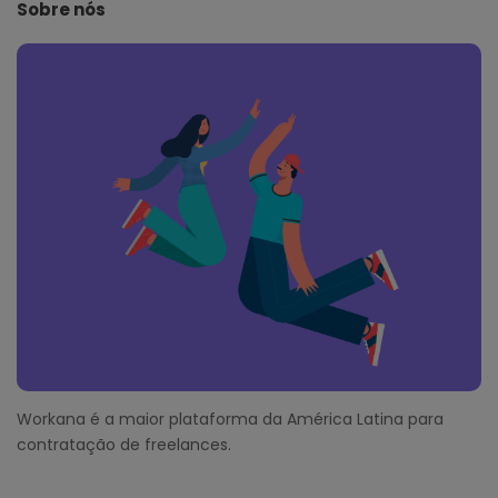
e
Sobre nós
F
o
o
t
e
r
Workana é a maior plataforma da América Latina para
contratação de freelances.