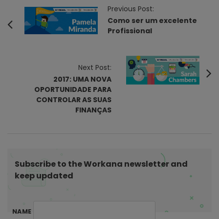
P
Previous Post:
o
Como ser um excelente
Profissional
s
t
N
Next Post:
a
2017: UMA NOVA
v
OPORTUNIDADE PARA
i
CONTROLAR AS SUAS
FINANÇAS
g
a
t
i
Subscribe to the Workana newsletter and
o
keep updated
n
NAME