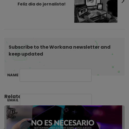
a
Feliz dia do jornalista!
v
i
g
a
t
Subscribe to the Workana newsletter and
i
keep updated
o
n
NAME
Related Posts:
EMAIL