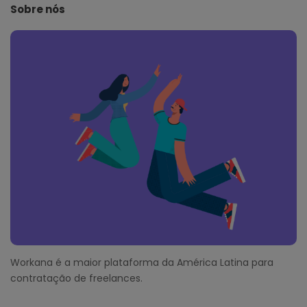
e
Sobre nós
F
o
o
t
e
r
Workana é a maior plataforma da América Latina para
contratação de freelances.