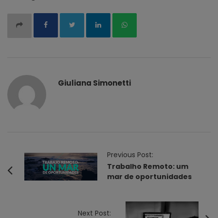
Giuliana Simonetti
P
Previous Post:
o
Trabalho Remoto: um
mar de oportunidades
s
t
N
Next Post: