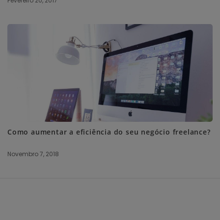
Fevereiro 20, 2017
Como aumentar a eficiência do seu negócio freelance?
Novembro 7, 2018
S
i
t