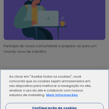
Participe de nossa comunidade e prepare-se para um
mundo novo de trabalho.
Ao clicar em "Aceitar todos os cookies", você
concorda que os cookies sejam armazenados em
seu dispositivo para melhorar a navegação no site,
analisar o uso do site e colaborar com nossos
© 2012 - 2025 | Workana LLC - Todos los derechos
estudos de marketing.
Mais informações
reservados
Configuração de cookies
ESPAÑOL