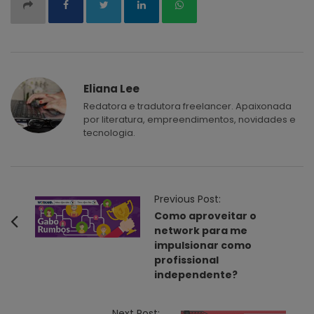
Eliana Lee
Redatora e tradutora freelancer. Apaixonada
por literatura, empreendimentos, novidades e
tecnologia.
P
Previous Post:
o
Como aproveitar o
network para me
s
impulsionar como
t
profissional
N
independente?
a
v
Next Post: