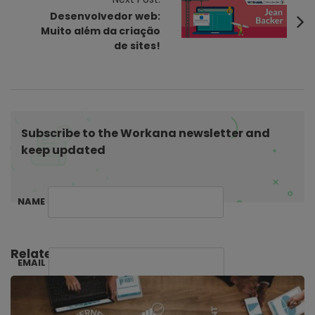
i
Desenvolvedor web:
Muito além da criação
g
de sites!
a
t
i
o
n
Subscribe to the Workana newsletter and
keep updated
NAME
Related Posts:
EMAIL