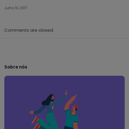
Julho 10, 2017
Comments are closed.
S
i
t
e
Sobre nós
F
o
o
t
e
r