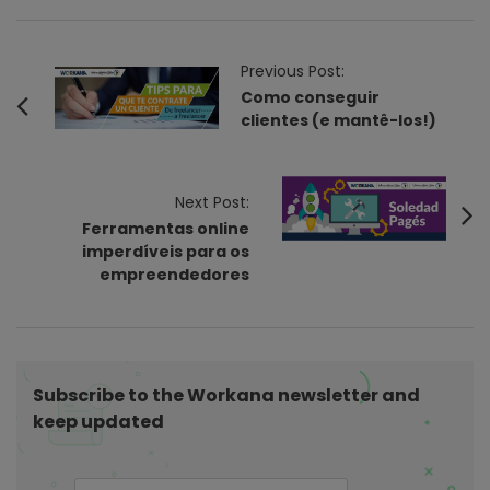
P
Previous Post:
o
Como conseguir
clientes (e mantê-los!)
s
t
N
Next Post:
a
Ferramentas online
v
imperdíveis para os
i
empreendedores
g
a
t
i
Subscribe to the Workana newsletter and
keep updated
o
n