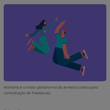
F
o
o
t
e
r
Workana é a maior plataforma da América Latina para
contratação de freelances.