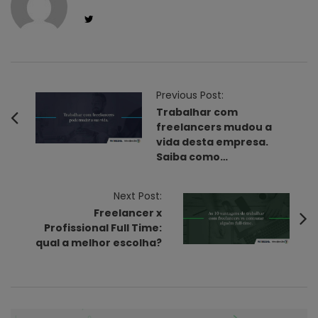
P
Previous Post:
o
Trabalhar com
freelancers mudou a
s
vida desta empresa.
t
Saiba como…
N
a
Next Post:
v
Freelancer x
i
Profissional Full Time:
qual a melhor escolha?
g
a
t
i