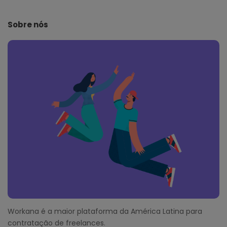
t
e
Sobre nós
F
o
o
t
e
r
Workana é a maior plataforma da América Latina para
contratação de freelances.