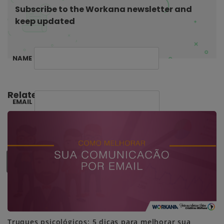
o
Subscribe to the Workana newsletter and
n
keep updated
NAME
Related Posts:
EMAIL
SUBSCRIBE ME
Truques psicológicos: 5 dicas para melhorar sua