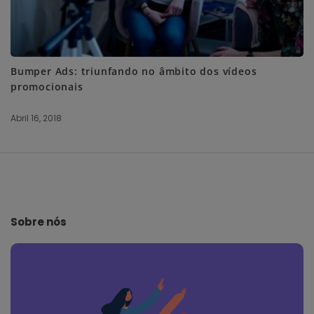
Bumper Ads: triunfando no âmbito dos vídeos
promocionais
Abril 16, 2018
S
i
t
e
Sobre nós
F
o
o
t
e