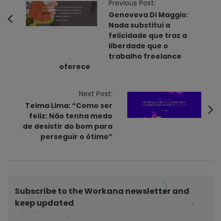
P
Previous Post:
o
Genoveva Di Maggio:
Nada substitui a
s
felicidade que traz a
t
liberdade que o
N
trabalho freelance
oferece
a
v
Next Post:
i
Telma Lima: “Como ser
g
feliz: Não tenha medo
a
de desistir do bom para
t
perseguir o ótimo”
i
o
n
Subscribe to the Workana newsletter and
keep updated