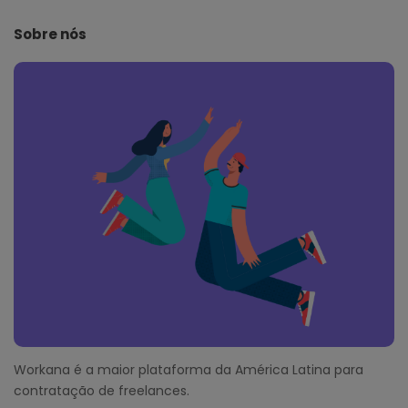
t
e
Sobre nós
F
o
o
t
e
r
Workana é a maior plataforma da América Latina para
contratação de freelances.