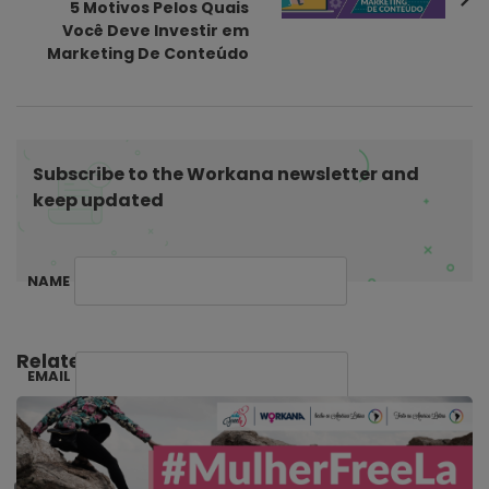
5 Motivos Pelos Quais
i
Você Deve Investir em
g
Marketing De Conteúdo
a
t
i
o
Subscribe to the Workana newsletter and
n
keep updated
NAME
Related Posts:
EMAIL