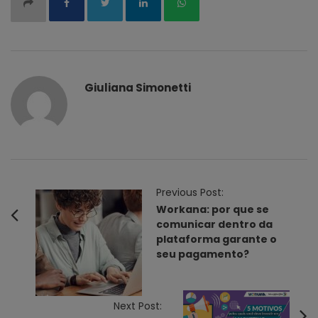
Giuliana Simonetti
P
Previous Post:
o
Workana: por que se
comunicar dentro da
s
plataforma garante o
t
seu pagamento?
N
a
v
Next Post: