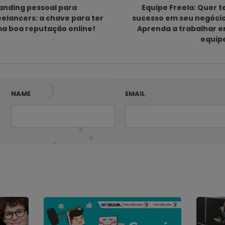
anding pessoal para
Equipe Freela: Quer t
eelancers: a chave para ter
sucesso em seu negóci
a boa reputação online!
Aprenda a trabalhar 
equip
NAME
EMAIL