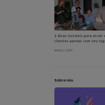
3 dicas incríveis para atrair
clientes apenas com seu log
Março 1, 2021
S
i
Sobre nós
t
e
F
o