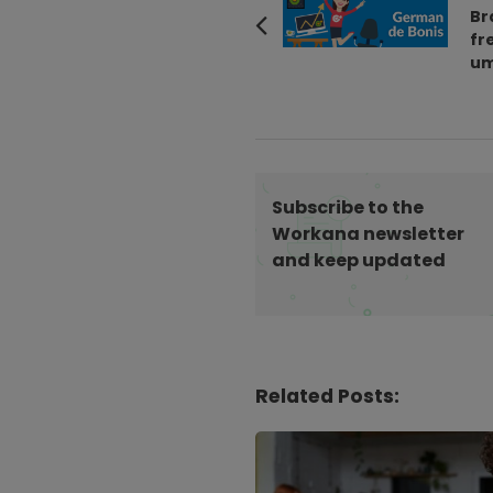
o
Br
fr
s
um
t
N
a
v
i
Subscribe to the
g
Workana newsletter
a
and keep updated
t
i
o
n
Related Posts: