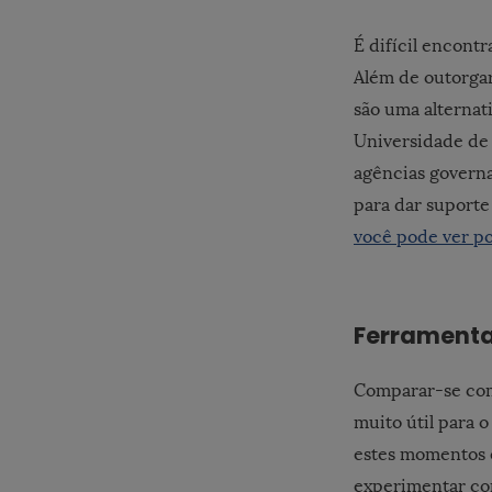
É difícil encont
Além de outorgar
são uma alternat
Universidade de 
agências governa
para dar suporte
você pode ver p
Ferramenta
Comparar-se com 
muito útil para 
estes momentos e
experimentar co