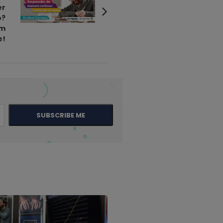
er
o?
em
e!
SUBSCRIBE ME