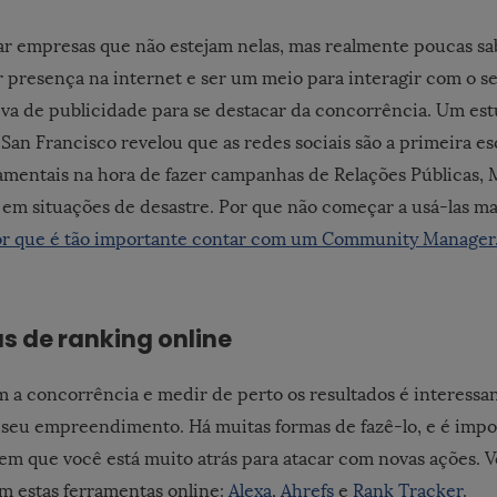
rar empresas que não estejam nelas, mas realmente poucas s
 presença na internet e ser um meio para interagir com o se
iva de publicidade para se destacar da concorrência. Um es
San Francisco revelou que as redes sociais são a primeira es
mentais na hora de fazer campanhas de Relações Públicas, 
 em situações de desastre. Por que não começar a usá-las m
or que é tão importante contar com um Community Manager
s de ranking online
a concorrência e medir de perto os resultados é interess
o seu empreendimento. Há muitas formas de fazê-lo, e é impo
m que você está muito atrás para atacar com novas ações. 
m estas ferramentas online:
Alexa
,
Ahrefs
e
Rank Tracker
.