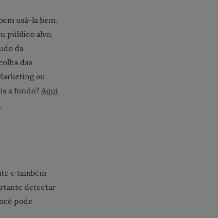
abem usá-la bem.
u público alvo,
tudo da
colha das
Marketing ou
ais a fundo?
Aqui
.
ante e também
rtante detectar
Você pode