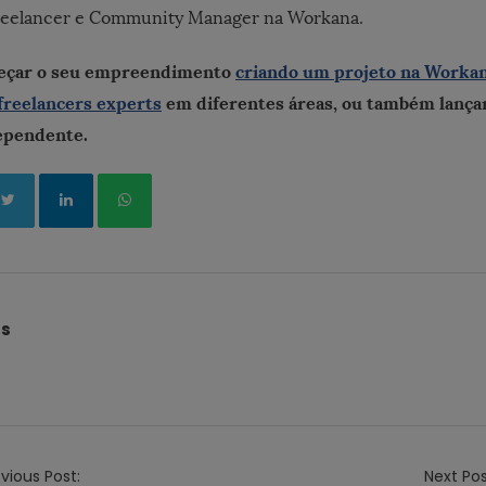
freelancer e Community Manager na Workana.
eçar o seu empreendimento
criando um projeto na Worka
freelancers experts
em diferentes áreas, ou também lanç
dependente.
és
vious Post:
Next Pos