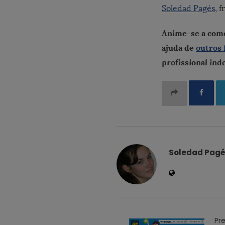
Soledad Pagés
, 
Anime-se a com
ajuda de
outros 
profissional in
Soledad Pag
P
Pre