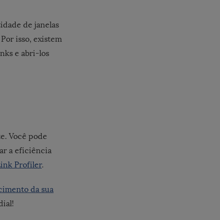
idade de janelas
Por isso, existem
nks e abri-los
ite. Você pode
r a eficiência
ink Profiler
.
scimento da sua
ial!