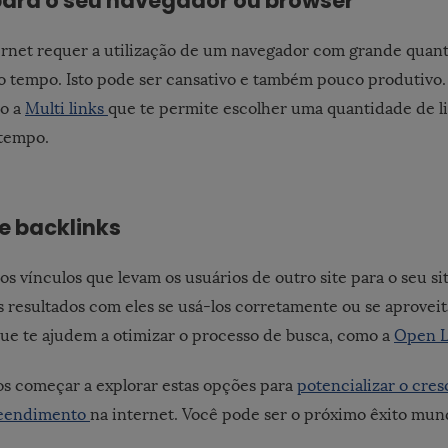
para o seu navegador ou browser
ernet requer a utilização de um navegador com grande quant
 tempo. Isto pode ser cansativo e também pouco produtivo. 
o a
Multi links
que te permite escolher uma quantidade de li
tempo.
e backlinks
os vínculos que levam os usuários de outro site para o seu s
 resultados com eles se usá-los corretamente ou se aproveita
ue te ajudem a otimizar o processo de busca, como a
Open L
 começar a explorar estas opções para
potencializar o cre
reendimento
na internet. Você pode ser o próximo êxito mund