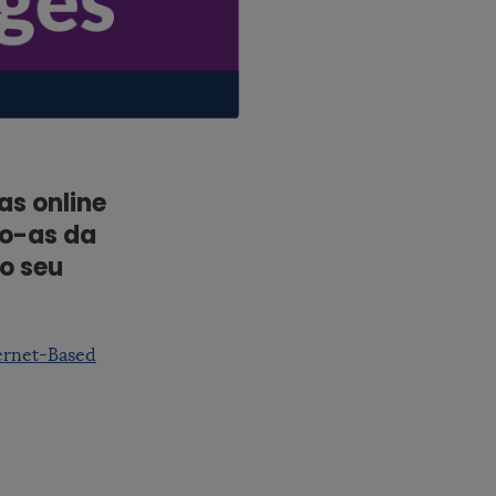
as online
do-as da
o seu
ternet-Based