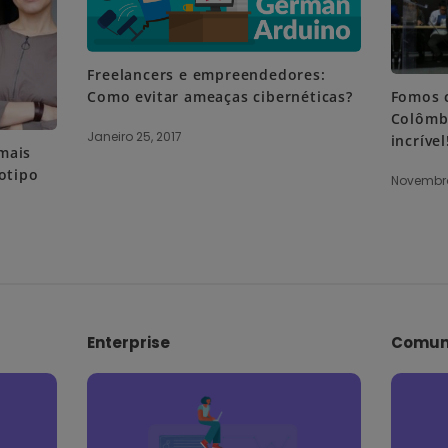
Freelancers e empreendedores:
Como evitar ameaças cibernéticas?
Fomos 
Colômbi
Janeiro 25, 2017
incrível
 mais
otipo
Novembro
Enterprise
Comun