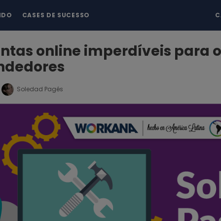
NDO
CASES DE SUCESSO
C
tas online imperdíveis para 
ndedores
Soledad Pagés