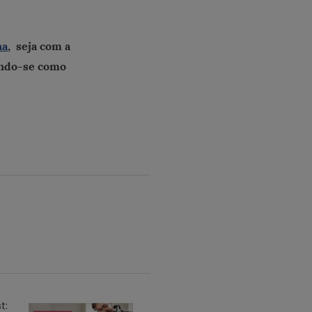
na
, seja com a
ando-se como
t: