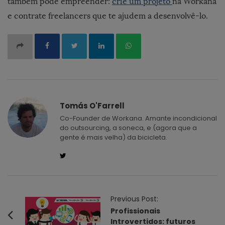
também pode empreender:
crie um projeto
na Workana
e contrate freelancers que te ajudem a desenvolvê-lo.
Tomás O'Farrell
Co-Founder de Workana. Amante incondicional
do outsourcing, a soneca, e (agora que a
gente é mais velha) da bicicleta.
P
Previous Post:
o
Profissionais
Introvertidos: futuros
s