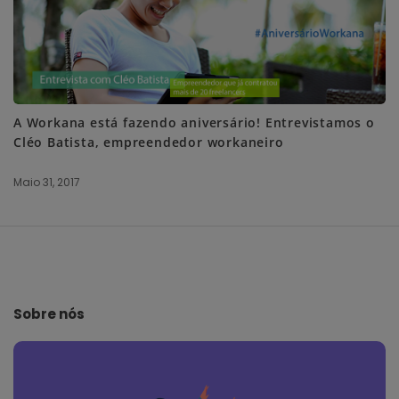
A Workana está fazendo aniversário! Entrevistamos o
Cléo Batista, empreendedor workaneiro
Maio 31, 2017
S
i
t
e
Sobre nós
F
o
o