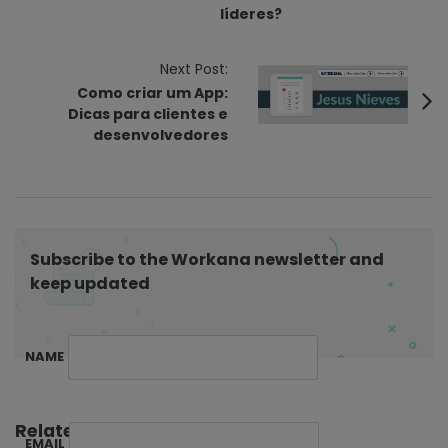
líderes?
t
N
Next Post:
a
Como criar um App:
v
Dicas para clientes e
i
desenvolvedores
g
a
t
i
Subscribe to the Workana newsletter and
o
keep updated
n
NAME
Related Posts:
EMAIL