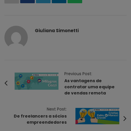
Giuliana Simonetti
P
Previous Post:
o
As vantagens de
contratar uma equipe
s
de vendas remota
t
N
Next Post:
a
De freelancers a sócios
v
empreendedores
i