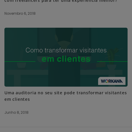
com freelancers para ter uma experiência melhor?
Novembro 6, 2018
Uma auditoria no seu site pode transformar visitantes
em clientes
Junho 8, 2018
S