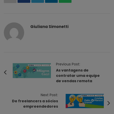
Giuliana Simonetti
P
Previous Post:
o
As vantagens de
contratar uma equipe
s
de vendas remota
t
N
Next Post:
a
De freelancers a sócios
v
empreendedores
i