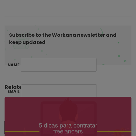
g
a
t
i
Subscribe to the Workana newsletter and
o
keep updated
n
NAME
Related Posts:
EMAIL
SUBSCRIBE ME