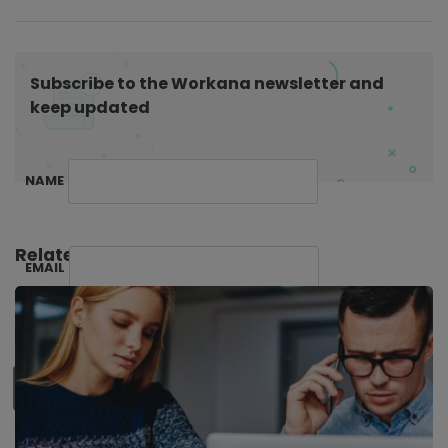
o
n
Subscribe to the Workana newsletter and
keep updated
NAME
Related Posts:
EMAIL
SUBSCRIBE ME