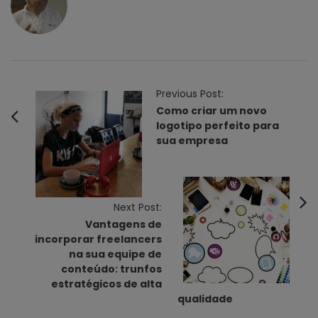
P
Previous Post:
o
Como criar um novo
logotipo perfeito para
s
sua empresa
t
N
a
v
Next Post:
Vantagens de
i
incorporar freelancers
g
na sua equipe de
a
conteúdo: trunfos
t
estratégicos de alta
qualidade
i