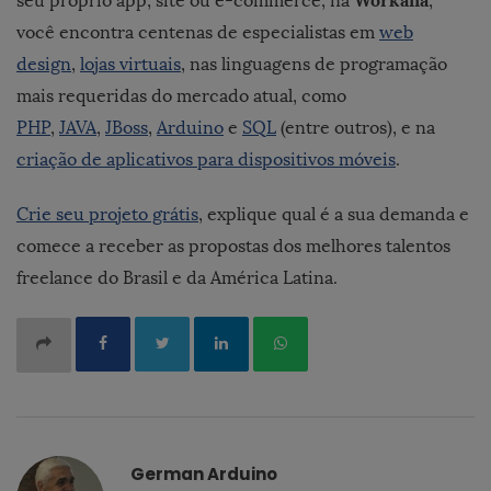
seu próprio app, site ou e-commerce, na
,
você encontra centenas de especialistas em
web
design
,
lojas virtuais
, nas linguagens de programação
mais requeridas do mercado atual, como
PHP
,
JAVA
,
JBoss
,
Arduino
e
SQL
(entre outros), e na
criação de aplicativos para dispositivos móveis
.
Crie seu projeto grátis
, explique qual é a sua demanda e
comece a receber as propostas dos melhores talentos
freelance do Brasil e da América Latina.
German Arduino