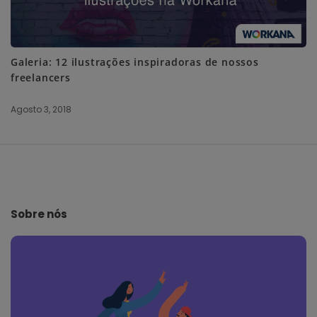
Galeria: 12 ilustrações inspiradoras de nossos
freelancers
Agosto 3, 2018
S
i
t
e
Sobre nós
F
o
o
t
e