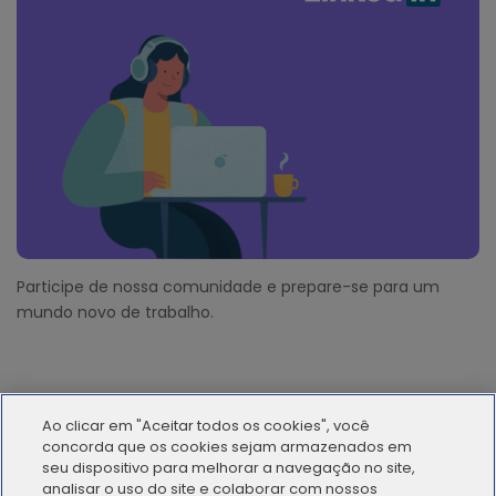
Participe de nossa comunidade e prepare-se para um
mundo novo de trabalho.
Ao clicar em "Aceitar todos os cookies", você
concorda que os cookies sejam armazenados em
seu dispositivo para melhorar a navegação no site,
analisar o uso do site e colaborar com nossos
© 2012 - 2025 | Workana LLC - Todos los derechos