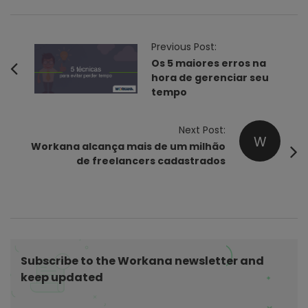
P
Previous Post:
o
Os 5 maiores erros na
hora de gerenciar seu
s
tempo
t
N
Next Post:
a
W
Workana alcança mais de um milhão
v
de freelancers cadastrados
i
g
a
t
i
Subscribe to the Workana newsletter and
o
keep updated
n