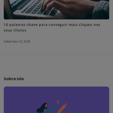
10 palavras-chave para conseguir mais cliques nos
seus títulos
Setembro 13, 2018
S
i
t
e
Sobre nós
F
o
o
t
e