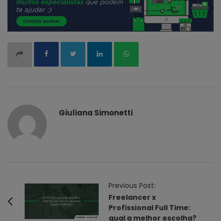
Giuliana Simonetti
P
Previous Post:
o
Freelancer x
Profissional Full Time:
s
qual a melhor escolha?