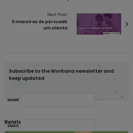
t
N
Next Post:
a
5 maneiras de persuadir
v
um cliente
i
g
a
t
i
Subscribe to the Workana newsletter and
o
keep updated
n
NAME
Related Posts:
EMAIL