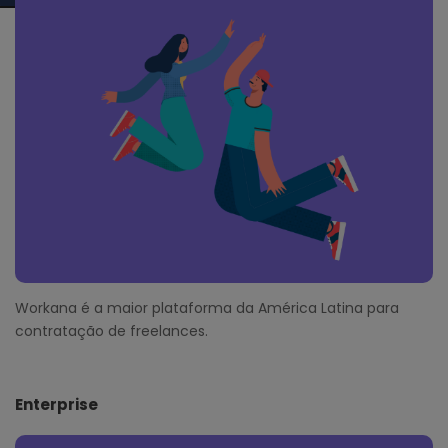
o
t
e
r
Workana é a maior plataforma da América Latina para
contratação de freelances.
Enterprise