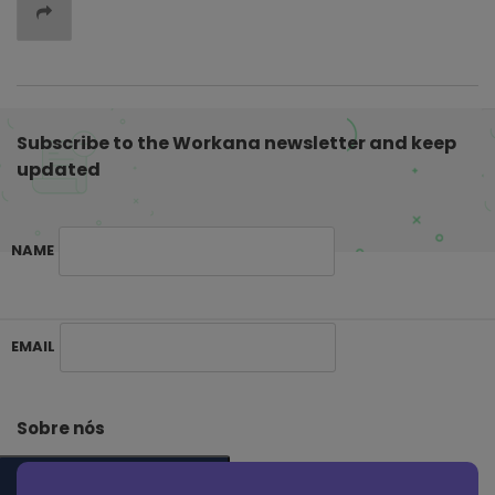
Subscribe to the Workana newsletter and keep
updated
NAME
S
EMAIL
i
t
e
Sobre nós
F
o
SUBSCRIBE ME