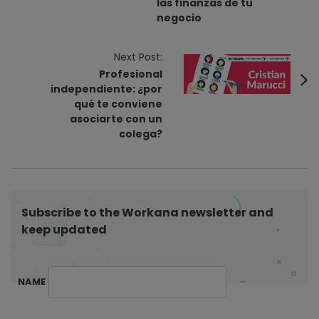
las finanzas de tu
t
negocio
N
a
Next Post:
v
Profesional
i
independiente: ¿por
qué te conviene
g
asociarte con un
a
colega?
t
i
o
n
Subscribe to the Workana newsletter and
keep updated
NAME