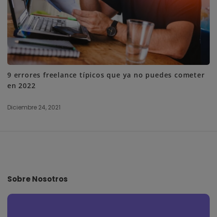
9 errores freelance típicos que ya no puedes cometer
en 2022
Diciembre 24, 2021
S
i
t
e
Sobre Nosotros
F
o
o