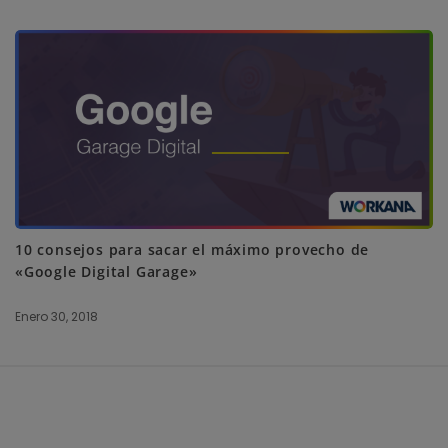
10 consejos para sacar el máximo provecho de
«Google Digital Garage»
Enero 30, 2018
S
i
t