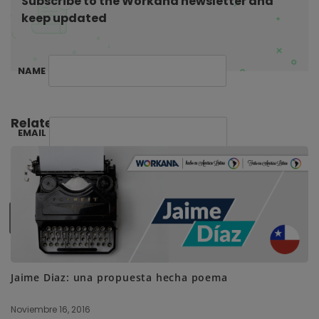
Subscribe to the Workana newsletter and
o
keep updated
n
NAME
Related Posts:
EMAIL
SUBSCRIBE ME
Jaime Diaz: una propuesta hecha poema
Noviembre 16, 2016