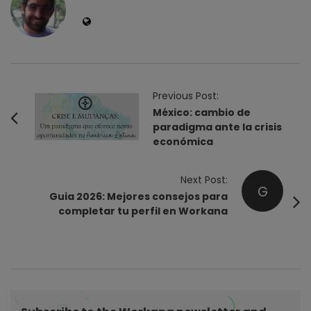
P
Previous Post:
o
México: cambio de
paradigma ante la crisis
s
económica
t
N
Next Post:
a
G
Guia 2026: Mejores consejos para
v
completar tu perfil en Workana
i
g
a
t
i