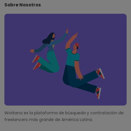
e
Sobre Nosotros
F
o
o
t
e
r
Workana es la plataforma de búsqueda y contratación de
freelancers más grande de América Latina.