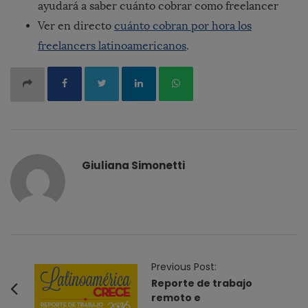
ayudará a saber cuánto cobrar como freelancer
Ver en directo
cuánto cobran por hora los
freelancers latinoamericanos
.
Giuliana Simonetti
P
Previous Post:
o
Reporte de trabajo
remoto e
s