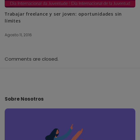
Trabajar freelance y ser joven: oportunidades sin
límites
Agosto 11, 2016
Comments are closed.
S
i
t
e
Sobre Nosotros
F
o
o
t
e