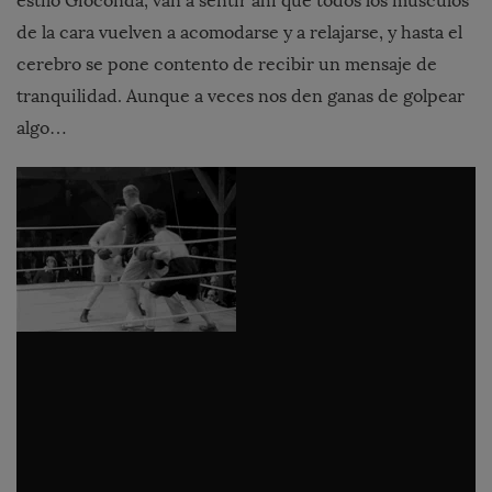
estilo Gioconda, van a sentir ahi que todos los músculos
de la cara vuelven a acomodarse y a relajarse, y hasta el
cerebro se pone contento de recibir un mensaje de
tranquilidad. Aunque a veces nos den ganas de golpear
algo…