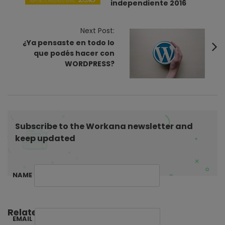
independiente 2016
t
N
Next Post:
a
¿Ya pensaste en todo lo
v
que podés hacer con
i
WORDPRESS?
g
a
t
i
Subscribe to the Workana newsletter and
o
keep updated
n
NAME
Related Posts:
EMAIL