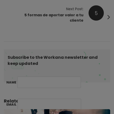
t
Next Post:
N
5
5 formas de aportar valor a tu
a
cliente
v
i
g
a
t
Subscribe to the Workana newsletter and
i
keep updated
o
n
NAME
Related Posts:
EMAIL