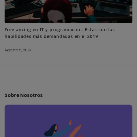
Freelancing en IT y programación: Estas son las
habilidades más demandadas en el 2019
Agosto 5, 2019
S
i
t
e
Sobre Nosotros
F
o
o
t
e