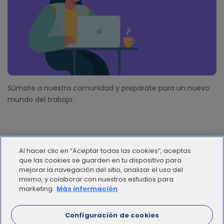
Súmate a nuestra comunidad y prepárate para un nuevo
mundo del trabajo.
Al hacer clic en “Aceptar todas las cookies”, aceptas
que las cookies se guarden en tu dispositivo para
mejorar la navegación del sitio, analizar el uso del
mismo, y colaborar con nuestros estudios para
© 2012 - 2025 | Workana LLC - Todos los derechos
marketing.
Más información
reservados
Configuración de cookies
ESPAÑOL