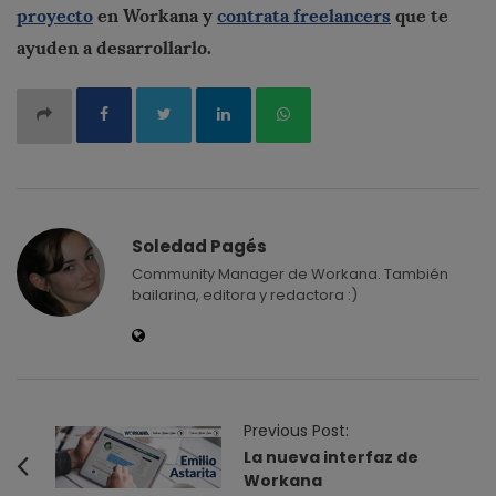
proyecto
en Workana y
contrata freelancers
que te
ayuden a desarrollarlo.
Soledad Pagés
Community Manager de Workana. También
bailarina, editora y redactora :)
P
Previous Post:
o
La nueva interfaz de
Workana
s