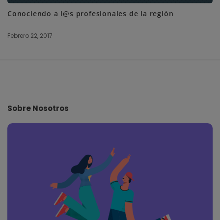
Conociendo a l@s profesionales de la región
Febrero 22, 2017
S
i
t
e
Sobre Nosotros
F
o
o
t
e
r