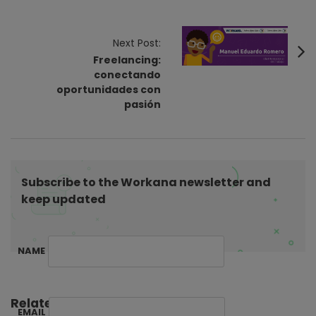
t
N
Next Post:
a
Freelancing:
v
conectando
i
oportunidades con
pasión
g
a
t
i
Subscribe to the Workana newsletter and
o
keep updated
n
NAME
Related Posts:
EMAIL